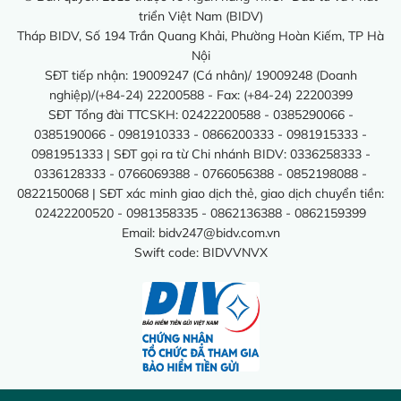
triển Việt Nam (BIDV)
Tháp BIDV, Số 194 Trần Quang Khải, Phường Hoàn Kiếm, TP Hà
Nội
SĐT tiếp nhận: 19009247 (Cá nhân)/ 19009248 (Doanh
nghiệp)/(+84-24) 22200588 - Fax: (+84-24) 22200399
SĐT Tổng đài TTCSKH: 02422200588 - 0385290066 -
0385190066 - 0981910333 - 0866200333 - 0981915333 -
0981951333 | SĐT gọi ra từ Chi nhánh BIDV: 0336258333 -
0336128333 - 0766069388 - 0766056388 - 0852198088 -
0822150068 | SĐT xác minh giao dịch thẻ, giao dịch chuyển tiền:
02422200520 - 0981358335 - 0862136388 - 0862159399
Email:
bidv247@bidv.com.vn
Swift code: BIDVVNVX