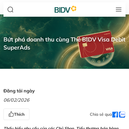
Bứt phá doanh thu cùng Thẻ BIDV Visa Debit
SuperAds
Đăng tải ngày
06/02/2026
Thích
Chia sẻ qua
Thấu hiểu nhu cầu của các Chủ Shop, Tiểu thương bán hàng