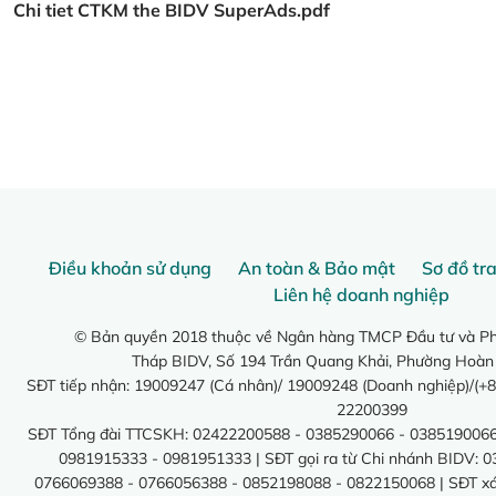
Chi tiet CTKM the BIDV SuperAds.pdf
Điều khoản sử dụng
An toàn & Bảo mật
Sơ đồ tr
Liên hệ doanh nghiệp
© Bản quyền 2018 thuộc về Ngân hàng TMCP Đầu tư và Phá
Tháp BIDV, Số 194 Trần Quang Khải, Phường Hoàn
SĐT tiếp nhận: 19009247 (Cá nhân)/ 19009248 (Doanh nghiệp)/(+8
22200399
SĐT Tổng đài TTCSKH: 02422200588 - 0385290066 - 0385190066
0981915333 - 0981951333 | SĐT gọi ra từ Chi nhánh BIDV: 
0766069388 - 0766056388 - 0852198088 - 0822150068 | SĐT xác 