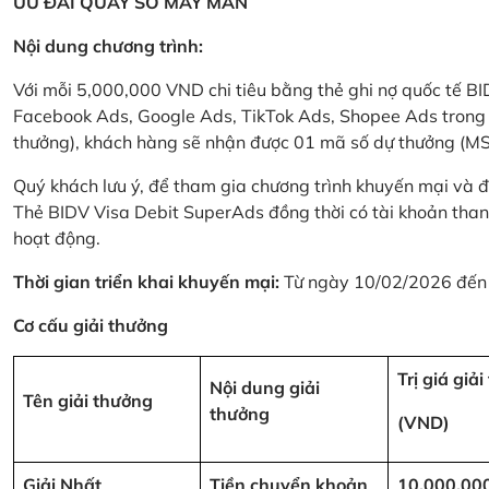
ƯU ĐÃI QUAY SỐ MAY MẮN
Nội dung chương trình:
Với mỗi 5,000,000 VND chi tiêu bằng thẻ ghi nợ quốc tế
Facebook Ads, Google Ads, TikTok Ads, Shopee Ads trong thời
thưởng), khách hàng sẽ nhận được 01 mã số dự thưởng (M
Quý khách lưu ý, để tham gia chương trình khuyến mại và đ
Thẻ BIDV Visa Debit SuperAds đồng thời có tài khoản tha
hoạt động.
Thời gian triển khai khuyến mại:
Từ ngày 10/02/2026 đến
Cơ cấu giải thưởng
Trị giá giả
Nội dung giải
Tên giải thưởng
thưởng
(VND)
Giải Nhất
Tiền chuyển khoản
10,000,00