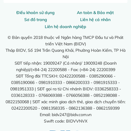
Điều khoản sử dụng
An toàn & Bảo mật
Sơ đồ trang
Liên hệ cá nhân
Liên hệ doanh nghiệp
© Bản quyền 2018 thuộc về Ngân hàng TMCP Đầu tư và Phát
triển Việt Nam (BIDV)
Tháp BIDV, Số 194 Trần Quang Khải, Phường Hoàn Kiếm, TP Hà
Nội
SĐT tiếp nhận: 19009247 (Cá nhân)/ 19009248 (Doanh
nghiệp)/(+84-24) 22200588 - Fax: (+84-24) 22200399
SĐT Tổng đài TTCSKH: 02422200588 - 0385290066 -
0385190066 - 0981910333 - 0866200333 - 0981915333 -
0981951333 | SĐT gọi ra từ Chi nhánh BIDV: 0336258333 -
0336128333 - 0766069388 - 0766056388 - 0852198088 -
0822150068 | SĐT xác minh giao dịch thẻ, giao dịch chuyển tiền:
02422200520 - 0981358335 - 0862136388 - 0862159399
Email:
bidv247@bidv.com.vn
Swift code: BIDVVNVX