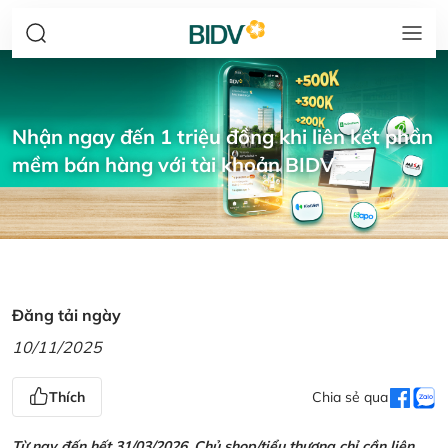
Nhận ngay đến 1 triệu đồng khi liên kết phần
mềm bán hàng với tài khoản BIDV
Đăng tải ngày
10/11/2025
Thích
Chia sẻ qua
Từ nay đến hết 31/03/2026, Chủ shop/tiểu thương chỉ cần liên