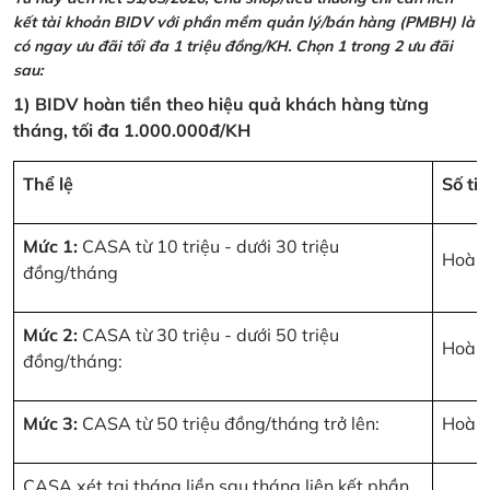
kết tài khoản BIDV với phần mềm quản lý/bán hàng (PMBH) là
có ngay ưu đãi tối đa 1 triệu đồng/KH. Chọn 1 trong 2 ưu đãi
sau:
1) BIDV hoàn tiền theo hiệu quả khách hàng từng
tháng, tối đa 1.000.000đ/KH
Thể lệ
Số ti
Mức 1:
CASA từ 10 triệu - dưới 30 triệu
Hoàn 
đồng/tháng
Mức 2:
CASA từ 30 triệu - dưới 50 triệu
Hoàn 
đồng/tháng:
Mức 3:
CASA từ 50 triệu đồng/tháng trở lên:
Hoàn 
CASA xét tại tháng liền sau tháng liên kết phần