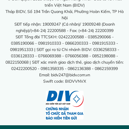
triển Việt Nam (BIDV)
Tháp BIDV, Số 194 Trần Quang Khải, Phường Hoàn Kiếm, TP Hà
Nội
SĐT tiếp nhận: 19009247 (Cá nhân)/ 19009248 (Doanh
nghiệp)/(+84-24) 22200588 - Fax: (+84-24) 22200399
SĐT Tổng đài TTCSKH: 02422200588 - 0385290066 -
0385190066 - 0981910333 - 0866200333 - 0981915333 -
0981951333 | SĐT gọi ra từ Chi nhánh BIDV: 0336258333 -
0336128333 - 0766069388 - 0766056388 - 0852198088 -
0822150068 | SĐT xác minh giao dịch thẻ, giao dịch chuyển tiền:
02422200520 - 0981358335 - 0862136388 - 0862159399
Email:
bidv247@bidv.com.vn
Swift code: BIDVVNVX