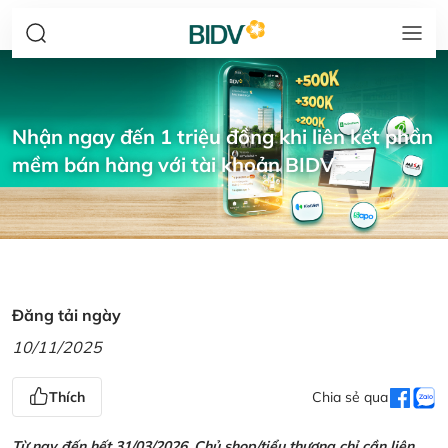
Nhận ngay đến 1 triệu đồng khi liên kết phần
mềm bán hàng với tài khoản BIDV
Đăng tải ngày
10/11/2025
Thích
Chia sẻ qua
Từ nay đến hết 31/03/2026, Chủ shop/tiểu thương chỉ cần liên