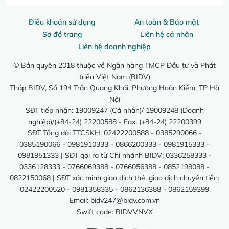
Điều khoản sử dụng
An toàn & Bảo mật
Sơ đồ trang
Liên hệ cá nhân
Liên hệ doanh nghiệp
© Bản quyền 2018 thuộc về Ngân hàng TMCP Đầu tư và Phát
triển Việt Nam (BIDV)
Tháp BIDV, Số 194 Trần Quang Khải, Phường Hoàn Kiếm, TP Hà
Nội
SĐT tiếp nhận: 19009247 (Cá nhân)/ 19009248 (Doanh
nghiệp)/(+84-24) 22200588 - Fax: (+84-24) 22200399
SĐT Tổng đài TTCSKH: 02422200588 - 0385290066 -
0385190066 - 0981910333 - 0866200333 - 0981915333 -
0981951333 | SĐT gọi ra từ Chi nhánh BIDV: 0336258333 -
0336128333 - 0766069388 - 0766056388 - 0852198088 -
0822150068 | SĐT xác minh giao dịch thẻ, giao dịch chuyển tiền:
02422200520 - 0981358335 - 0862136388 - 0862159399
Email:
bidv247@bidv.com.vn
Swift code: BIDVVNVX