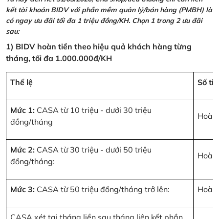
kết tài khoản BIDV với phần mềm quản lý/bán hàng (PMBH) là
có ngay ưu đãi tối đa 1 triệu đồng/KH. Chọn 1 trong 2 ưu đãi
sau:
1) BIDV hoàn tiền theo hiệu quả khách hàng từng
tháng, tối đa 1.000.000đ/KH
Thể lệ
Số ti
Mức 1:
CASA từ 10 triệu - dưới 30 triệu
Hoàn 
đồng/tháng
Mức 2:
CASA từ 30 triệu - dưới 50 triệu
Hoàn 
đồng/tháng:
Mức 3:
CASA từ 50 triệu đồng/tháng trở lên:
Hoàn 
CASA xét tại tháng liền sau tháng liên kết phần