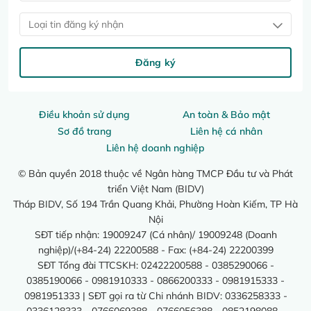
Loại tin đăng ký nhận
Đăng ký
Điều khoản sử dụng
An toàn & Bảo mật
Sơ đồ trang
Liên hệ cá nhân
Liên hệ doanh nghiệp
© Bản quyền 2018 thuộc về Ngân hàng TMCP Đầu tư và Phát
triển Việt Nam (BIDV)
Tháp BIDV, Số 194 Trần Quang Khải, Phường Hoàn Kiếm, TP Hà
Nội
SĐT tiếp nhận: 19009247 (Cá nhân)/ 19009248 (Doanh
nghiệp)/(+84-24) 22200588 - Fax: (+84-24) 22200399
SĐT Tổng đài TTCSKH: 02422200588 - 0385290066 -
0385190066 - 0981910333 - 0866200333 - 0981915333 -
0981951333 | SĐT gọi ra từ Chi nhánh BIDV: 0336258333 -
0336128333 - 0766069388 - 0766056388 - 0852198088 -