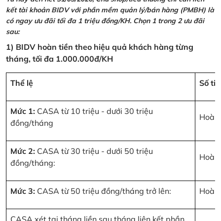
kết tài khoản BIDV với phần mềm quản lý/bán hàng (PMBH) là
có ngay ưu đãi tối đa 1 triệu đồng/KH. Chọn 1 trong 2 ưu đãi
sau:
1) BIDV hoàn tiền theo hiệu quả khách hàng từng
tháng, tối đa 1.000.000đ/KH
Thể lệ
Số ti
Mức 1:
CASA từ 10 triệu - dưới 30 triệu
Hoàn 
đồng/tháng
Mức 2:
CASA từ 30 triệu - dưới 50 triệu
Hoàn 
đồng/tháng:
Mức 3:
CASA từ 50 triệu đồng/tháng trở lên:
Hoàn 
CASA xét tại tháng liền sau tháng liên kết phần