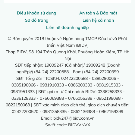
Điều khoản sử dụng
An toàn & Bảo mật
Sơ đồ trang
Liên hệ cá nhân
Liên hệ doanh nghiệp
© Bản quyền 2018 thuộc về Ngân hàng TMCP Đầu tư và Phát
triển Việt Nam (BIDV)
Tháp BIDV, Số 194 Trần Quang Khải, Phường Hoàn Kiếm, TP Hà
Nội
SĐT tiếp nhận: 19009247 (Cá nhân)/ 19009248 (Doanh
nghiệp)/(+84-24) 22200588 - Fax: (+84-24) 22200399
SĐT Tổng đài TTCSKH: 02422200588 - 0385290066 -
0385190066 - 0981910333 - 0866200333 - 0981915333 -
0981951333 | SĐT gọi ra từ Chi nhánh BIDV: 0336258333 -
0336128333 - 0766069388 - 0766056388 - 0852198088 -
0822150068 | SĐT xác minh giao dịch thẻ, giao dịch chuyển tiền:
02422200520 - 0981358335 - 0862136388 - 0862159399
Email:
bidv247@bidv.com.vn
Swift code: BIDVVNVX