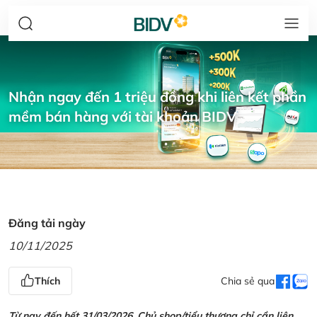
Nhận ngay đến 1 triệu đồng khi liên kết phần
mềm bán hàng với tài khoản BIDV
Đăng tải ngày
10/11/2025
Thích
Chia sẻ qua
Từ nay đến hết 31/03/2026, Chủ shop/tiểu thương chỉ cần liên