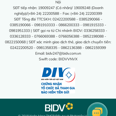
Nội
SĐT tiếp nhận: 19009247 (Cá nhân)/ 19009248 (Doanh
nghiệp)/(+84-24) 22200588 - Fax: (+84-24) 22200399
SĐT Tổng đài TTCSKH: 02422200588 - 0385290066 -
0385190066 - 0981910333 - 0866200333 - 0981915333 -
0981951333 | SĐT gọi ra từ Chi nhánh BIDV: 0336258333 -
0336128333 - 0766069388 - 0766056388 - 0852198088 -
0822150068 | SĐT xác minh giao dịch thẻ, giao dịch chuyển tiền:
02422200520 - 0981358335 - 0862136388 - 0862159399
Email:
bidv247@bidv.com.vn
Swift code: BIDVVNVX
© 2018 Ngân hàng TMCP Đầu tư và Phát triển Việt Nam