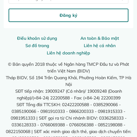
Đăng ký
Điều khoản sử dụng
An toàn & Bảo mật
Sơ đồ trang
Liên hệ cá nhân
Liên hệ doanh nghiệp
© Bản quyền 2018 thuộc về Ngân hàng TMCP Đầu tư và Phát
triển Việt Nam (BIDV)
Tháp BIDV, Số 194 Trần Quang Khải, Phường Hoàn Kiếm, TP Hà
Nội
SĐT tiếp nhận: 19009247 (Cá nhân)/ 19009248 (Doanh
nghiệp)/(+84-24) 22200588 - Fax: (+84-24) 22200399
SĐT Tổng đài TTCSKH: 02422200588 - 0385290066 -
0385190066 - 0981910333 - 0866200333 - 0981915333 -
0981951333 | SĐT gọi ra từ Chi nhánh BIDV: 0336258333 -
0336128333 - 0766069388 - 0766056388 - 0852198088 -
0822150068 | SĐT xác minh giao dịch thẻ, giao dịch chuyển tiền: