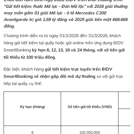
“Gửi tiết kiệm: Rước Mã lực - Đón Mã lộc” với 2026 giải thưởng
may mắn gồm 01 giải Mã lực - ô tô Mercedes C200
Avantgarde trị giá 1,59 tỷ đồng và 2025 giải tiền mặt 666.666
đồng.
Chương trình diễn ra từ ngày 01/2/2026 đến 31/3/2026, khách
hàng gửi tiết kiệm tại quầy hoặc gửi online trên ứng dụng BIDV
SmartBanking
kỳ hạn 6, 12, 13, 18 và 24 tháng, với số tiền gửi
tối thiểu từ 100 triệu đồng
.
Đặc biệt, khách hàng
gửi tiết kiệm trực tuyến trên BIDV
SmartBanking sẽ nhận gấp đôi mã dự thưởng
so với gửi trực
tiếp tại quầy, cụ thể:
Kỳ hạn (tháng)
Số tiền gửi tối thiểu (VND)
6
100.000.000