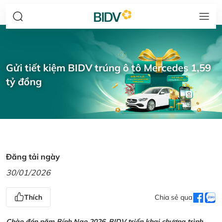
Gửi tiết kiệm BIDV trúng ô tô Mercedes 1,59
tỷ đồng
Đăng tải ngày
30/01/2026
Thích
Chia sẻ qua
Chào đón năm Bính Ngọ 2026, BIDV triển khai chương trình