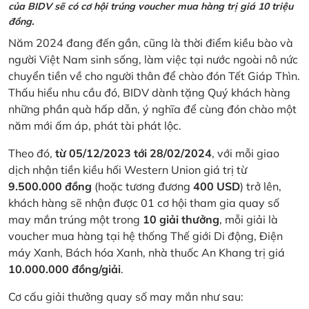
của BIDV sẽ có cơ hội trúng voucher mua hàng trị giá 10 triệu
đồng.
Năm 2024 đang đến gần, cũng là thời điểm kiều bào và
người Việt Nam sinh sống, làm việc tại nước ngoài nô nức
chuyển tiền về cho người thân để chào đón Tết Giáp Thìn.
Thấu hiểu nhu cầu đó, BIDV dành tặng Quý khách hàng
những phần quà hấp dẫn, ý nghĩa để cùng đón chào một
năm mới ấm áp, phát tài phát lộc.
Theo đó,
từ 05/12/2023 tới 28/02/2024
, với mỗi giao
dịch nhận tiền kiều hối Western Union giá trị từ
9.500.000 đồng
(hoặc tương đương
400 USD
) trở lên,
khách hàng sẽ nhận được 01 cơ hội tham gia quay số
may mắn trúng một trong
10 giải thưởng
, mỗi giải là
voucher mua hàng tại hệ thống Thế giới Di động, Điện
máy Xanh, Bách hóa Xanh, nhà thuốc An Khang trị giá
10.000.000 đồng/giải
.
Cơ cấu giải thưởng quay số may mắn như sau: