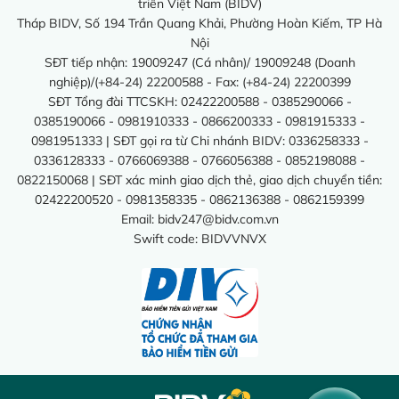
triển Việt Nam (BIDV)
Tháp BIDV, Số 194 Trần Quang Khải, Phường Hoàn Kiếm, TP Hà
Nội
SĐT tiếp nhận: 19009247 (Cá nhân)/ 19009248 (Doanh
nghiệp)/(+84-24) 22200588 - Fax: (+84-24) 22200399
SĐT Tổng đài TTCSKH: 02422200588 - 0385290066 -
0385190066 - 0981910333 - 0866200333 - 0981915333 -
0981951333 | SĐT gọi ra từ Chi nhánh BIDV: 0336258333 -
0336128333 - 0766069388 - 0766056388 - 0852198088 -
0822150068 | SĐT xác minh giao dịch thẻ, giao dịch chuyển tiền:
02422200520 - 0981358335 - 0862136388 - 0862159399
Email:
bidv247@bidv.com.vn
Swift code: BIDVVNVX