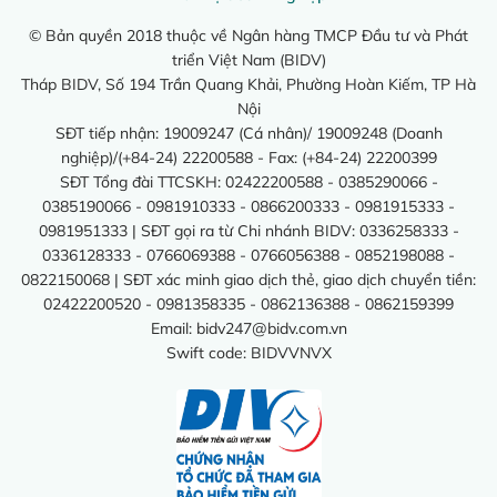
© Bản quyền 2018 thuộc về Ngân hàng TMCP Đầu tư và Phát
triển Việt Nam (BIDV)
Tháp BIDV, Số 194 Trần Quang Khải, Phường Hoàn Kiếm, TP Hà
Nội
SĐT tiếp nhận: 19009247 (Cá nhân)/ 19009248 (Doanh
nghiệp)/(+84-24) 22200588 - Fax: (+84-24) 22200399
SĐT Tổng đài TTCSKH: 02422200588 - 0385290066 -
0385190066 - 0981910333 - 0866200333 - 0981915333 -
0981951333 | SĐT gọi ra từ Chi nhánh BIDV: 0336258333 -
0336128333 - 0766069388 - 0766056388 - 0852198088 -
0822150068 | SĐT xác minh giao dịch thẻ, giao dịch chuyển tiền:
02422200520 - 0981358335 - 0862136388 - 0862159399
Email:
bidv247@bidv.com.vn
Swift code: BIDVVNVX