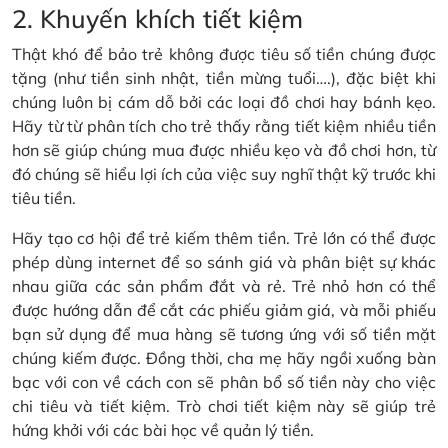
2. Khuyến khích tiết kiệm
Thật khó để bảo trẻ không được tiêu số tiền chúng được
tặng (như tiền sinh nhật, tiền mừng tuổi….), đặc biệt khi
chúng luôn bị cám dỗ bởi các loại đồ chơi hay bánh kẹo.
Hãy từ từ phân tích cho trẻ thấy rằng tiết kiệm nhiều tiền
hơn sẽ giúp chúng mua được nhiều kẹo và đồ chơi hơn, từ
đó chúng sẽ hiểu lợi ích của việc suy nghĩ thật kỹ trước khi
tiêu tiền.
Hãy tạo cơ hội để trẻ kiếm thêm tiền. Trẻ lớn có thể được
phép dùng internet để so sánh giá và phân biệt sự khác
nhau giữa các sản phẩm đắt và rẻ. Trẻ nhỏ hơn có thể
được hướng dẫn để cắt các phiếu giảm giá, và mỗi phiếu
bạn sử dụng để mua hàng sẽ tương ứng với số tiền mặt
chúng kiếm được. Đồng thời, cha mẹ hãy ngồi xuống bàn
bạc với con về cách con sẽ phân bổ số tiền này cho việc
chi tiêu và tiết kiệm. Trò chơi tiết kiệm này sẽ giúp trẻ
hứng khởi với các bài học về quản lý tiền.