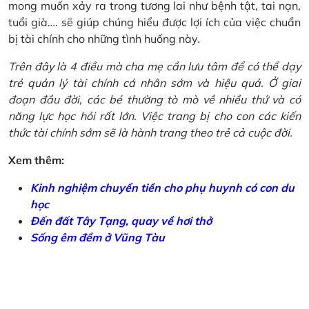
mong muốn xảy ra trong tương lai như bệnh tật, tai nạn,
tuổi già…. sẽ giúp chúng hiểu được lợi ích của việc chuẩn
bị tài chính cho những tình huống này.
Trên đây là 4 điều mà cha mẹ cần lưu tâm để có thể dạy
trẻ quản lý tài chính cá nhân sớm và hiệu quả. Ở giai
đoạn đầu đời, các bé thường tò mò về nhiều thứ và có
năng lực học hỏi rất lớn. Việc trang bị cho con các kiến
thức tài chính sớm sẽ là hành trang theo trẻ cả cuộc đời.
Xem thêm:
Kinh nghiệm chuyển tiền cho phụ huynh có con du
học
Đến đất Tây Tạng, quay về hơi thở
Sống êm đềm ở Vũng Tàu