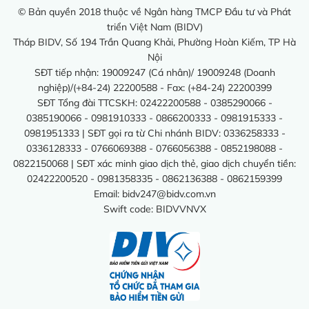
© Bản quyền 2018 thuộc về Ngân hàng TMCP Đầu tư và Phát
triển Việt Nam (BIDV)
Tháp BIDV, Số 194 Trần Quang Khải, Phường Hoàn Kiếm, TP Hà
Nội
SĐT tiếp nhận: 19009247 (Cá nhân)/ 19009248 (Doanh
nghiệp)/(+84-24) 22200588 - Fax: (+84-24) 22200399
SĐT Tổng đài TTCSKH: 02422200588 - 0385290066 -
0385190066 - 0981910333 - 0866200333 - 0981915333 -
0981951333 | SĐT gọi ra từ Chi nhánh BIDV: 0336258333 -
0336128333 - 0766069388 - 0766056388 - 0852198088 -
0822150068 | SĐT xác minh giao dịch thẻ, giao dịch chuyển tiền:
02422200520 - 0981358335 - 0862136388 - 0862159399
Email:
bidv247@bidv.com.vn
Swift code: BIDVVNVX