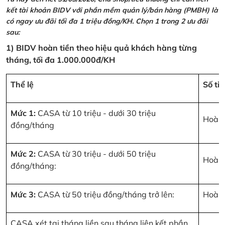
kết tài khoản BIDV với phần mềm quản lý/bán hàng (PMBH) là
có ngay ưu đãi tối đa 1 triệu đồng/KH. Chọn 1 trong 2 ưu đãi
sau:
1) BIDV hoàn tiền theo hiệu quả khách hàng từng
tháng, tối đa 1.000.000đ/KH
Thể lệ
Số ti
Mức 1:
CASA từ 10 triệu - dưới 30 triệu
Hoàn 
đồng/tháng
Mức 2:
CASA từ 30 triệu - dưới 50 triệu
Hoàn 
đồng/tháng:
Mức 3:
CASA từ 50 triệu đồng/tháng trở lên:
Hoàn 
CASA xét tại tháng liền sau tháng liên kết phần