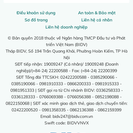
Điều khoản sử dụng
An toàn & Bảo mật
Sơ đồ trang
Liên hệ cá nhân
Liên hệ doanh nghiệp
© Bản quyền 2018 thuộc về Ngân hàng TMCP Đầu tư và Phát
triển Việt Nam (BIDV)
Tháp BIDV, Số 194 Trần Quang Khải, Phường Hoàn Kiếm, TP Hà
Nội
SĐT tiếp nhận: 19009247 (Cá nhân)/ 19009248 (Doanh
nghiệp)/(+84-24) 22200588 - Fax: (+84-24) 22200399
SĐT Tổng đài TTCSKH: 02422200588 - 0385290066 -
0385190066 - 0981910333 - 0866200333 - 0981915333 -
0981951333 | SĐT gọi ra từ Chi nhánh BIDV: 0336258333 -
0336128333 - 0766069388 - 0766056388 - 0852198088 -
0822150068 | SĐT xác minh giao dịch thẻ, giao dịch chuyển tiền:
02422200520 - 0981358335 - 0862136388 - 0862159399
Email:
bidv247@bidv.com.vn
Swift code: BIDVVNVX