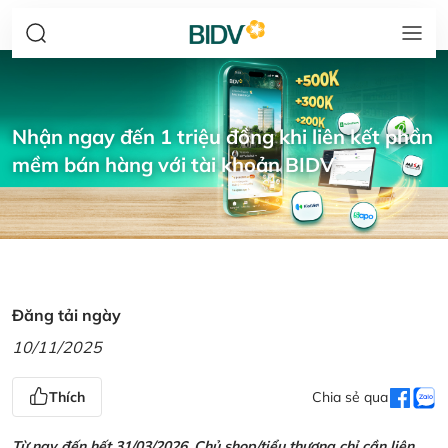
Nhận ngay đến 1 triệu đồng khi liên kết phần
mềm bán hàng với tài khoản BIDV
Đăng tải ngày
10/11/2025
Thích
Chia sẻ qua
Từ nay đến hết 31/03/2026, Chủ shop/tiểu thương chỉ cần liên