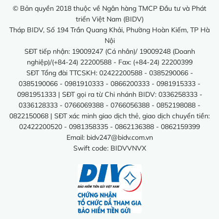
© Bản quyền 2018 thuộc về Ngân hàng TMCP Đầu tư và Phát
triển Việt Nam (BIDV)
Tháp BIDV, Số 194 Trần Quang Khải, Phường Hoàn Kiếm, TP Hà
Nội
SĐT tiếp nhận: 19009247 (Cá nhân)/ 19009248 (Doanh
nghiệp)/(+84-24) 22200588 - Fax: (+84-24) 22200399
SĐT Tổng đài TTCSKH: 02422200588 - 0385290066 -
0385190066 - 0981910333 - 0866200333 - 0981915333 -
0981951333 | SĐT gọi ra từ Chi nhánh BIDV: 0336258333 -
0336128333 - 0766069388 - 0766056388 - 0852198088 -
0822150068 | SĐT xác minh giao dịch thẻ, giao dịch chuyển tiền:
02422200520 - 0981358335 - 0862136388 - 0862159399
Email:
bidv247@bidv.com.vn
Swift code: BIDVVNVX