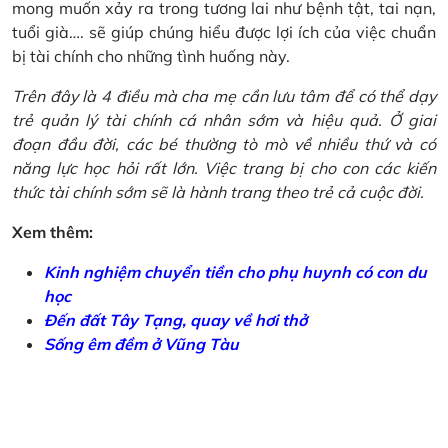
mong muốn xảy ra trong tương lai như bệnh tật, tai nạn,
tuổi già…. sẽ giúp chúng hiểu được lợi ích của việc chuẩn
bị tài chính cho những tình huống này.
Trên đây là 4 điều mà cha mẹ cần lưu tâm để có thể dạy
trẻ quản lý tài chính cá nhân sớm và hiệu quả. Ở giai
đoạn đầu đời, các bé thường tò mò về nhiều thứ và có
năng lực học hỏi rất lớn. Việc trang bị cho con các kiến
thức tài chính sớm sẽ là hành trang theo trẻ cả cuộc đời.
Xem thêm:
Kinh nghiệm chuyển tiền cho phụ huynh có con du
học
Đến đất Tây Tạng, quay về hơi thở
Sống êm đềm ở Vũng Tàu