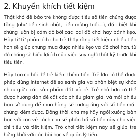
2. Khuyến khích tiết kiệm
Thật khó để bảo trẻ không được tiêu số tiền chúng được
tặng (như tiền sinh nhật, tiền mừng tuổi….), đặc biệt khi
chúng luôn bị cám dỗ bởi các loại đồ chơi hay bánh kẹo.
Hãy từ từ phân tích cho trẻ thấy rằng tiết kiệm nhiều tiền
hơn sẽ giúp chúng mua được nhiều kẹo và đồ chơi hơn, từ
đó chúng sẽ hiểu lợi ích của việc suy nghĩ thật kỹ trước khi
tiêu tiền.
Hãy tạo cơ hội để trẻ kiếm thêm tiền. Trẻ lớn có thể được
phép dùng internet để so sánh giá và phân biệt sự khác
nhau giữa các sản phẩm đắt và rẻ. Trẻ nhỏ hơn có thể
được hướng dẫn để cắt các phiếu giảm giá, và mỗi phiếu
bạn sử dụng để mua hàng sẽ tương ứng với số tiền mặt
chúng kiếm được. Đồng thời, cha mẹ hãy ngồi xuống bàn
bạc với con về cách con sẽ phân bổ số tiền này cho việc
chi tiêu và tiết kiệm. Trò chơi tiết kiệm này sẽ giúp trẻ
hứng khởi với các bài học về quản lý tiền.