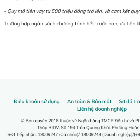
- Quy mô tiền vay từ 500 triệu đồng trở lên, và cam kết quy
Trường hợp ngân sách chương trình hết trước hạn, ưu tiên 
Điều khoản sử dụng
An toàn & Bảo mật
Sơ đồ tr
Liên hệ doanh nghiệp
© Bản quyền 2018 thuộc về Ngân hàng TMCP Đầu tư và Phá
Tháp BIDV, Số 194 Trần Quang Khải, Phường Hoàn
SĐT tiếp nhận: 19009247 (Cá nhân)/ 19009248 (Doanh nghiệp)/(+8