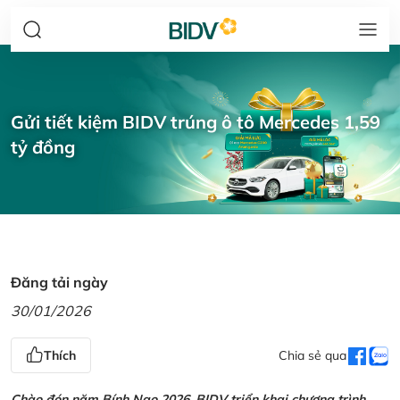
Gửi tiết kiệm BIDV trúng ô tô Mercedes 1,59
tỷ đồng
Đăng tải ngày
30/01/2026
Thích
Chia sẻ qua
Chào đón năm Bính Ngọ 2026, BIDV triển khai chương trình