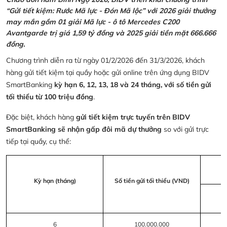
“Gửi tiết kiệm: Rước Mã lực - Đón Mã lộc” với 2026 giải thưởng
may mắn gồm 01 giải Mã lực - ô tô Mercedes C200
Avantgarde trị giá 1,59 tỷ đồng và 2025 giải tiền mặt 666.666
đồng.
Chương trình diễn ra từ ngày 01/2/2026 đến 31/3/2026, khách
hàng gửi tiết kiệm tại quầy hoặc gửi online trên ứng dụng BIDV
SmartBanking
kỳ hạn 6, 12, 13, 18 và 24 tháng, với số tiền gửi
tối thiểu từ 100 triệu đồng
.
Đặc biệt, khách hàng
gửi tiết kiệm trực tuyến trên BIDV
SmartBanking sẽ nhận gấp đôi mã dự thưởng
so với gửi trực
tiếp tại quầy, cụ thể:
Kỳ hạn (tháng)
Số tiền gửi tối thiểu (VND)
6
100.000.000