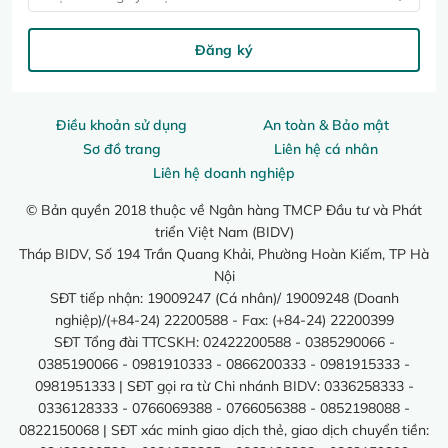
Đăng ký
Điều khoản sử dụng
An toàn & Bảo mật
Sơ đồ trang
Liên hệ cá nhân
Liên hệ doanh nghiệp
© Bản quyền 2018 thuộc về Ngân hàng TMCP Đầu tư và Phát
triển Việt Nam (BIDV)
Tháp BIDV, Số 194 Trần Quang Khải, Phường Hoàn Kiếm, TP Hà
Nội
SĐT tiếp nhận: 19009247 (Cá nhân)/ 19009248 (Doanh
nghiệp)/(+84-24) 22200588 - Fax: (+84-24) 22200399
SĐT Tổng đài TTCSKH: 02422200588 - 0385290066 -
0385190066 - 0981910333 - 0866200333 - 0981915333 -
0981951333 | SĐT gọi ra từ Chi nhánh BIDV: 0336258333 -
0336128333 - 0766069388 - 0766056388 - 0852198088 -
0822150068 | SĐT xác minh giao dịch thẻ, giao dịch chuyển tiền: