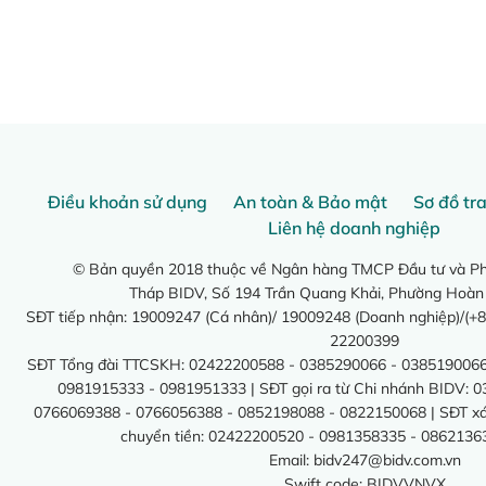
Điều khoản sử dụng
An toàn & Bảo mật
Sơ đồ tr
Liên hệ doanh nghiệp
© Bản quyền 2018 thuộc về Ngân hàng TMCP Đầu tư và Phá
Tháp BIDV, Số 194 Trần Quang Khải, Phường Hoàn
SĐT tiếp nhận: 19009247 (Cá nhân)/ 19009248 (Doanh nghiệp)/(+8
22200399
SĐT Tổng đài TTCSKH: 02422200588 - 0385290066 - 0385190066
0981915333 - 0981951333 | SĐT gọi ra từ Chi nhánh BIDV: 
0766069388 - 0766056388 - 0852198088 - 0822150068 | SĐT xác 
chuyển tiền: 02422200520 - 0981358335 - 0862136
Email:
bidv247@bidv.com.vn
Swift code: BIDVVNVX