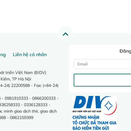
Đăng 
ang
Liên hệ cá nhân
t triển Việt Nam (BIDV)
 Kiếm, TP Hà Nội
4-24) 22200588 - Fax: (+84-24)
 - 0981910333 - 0866200333 -
0336258333 - 0336128333 -
minh giao dịch thẻ, giao dịch
388 - 0862159399