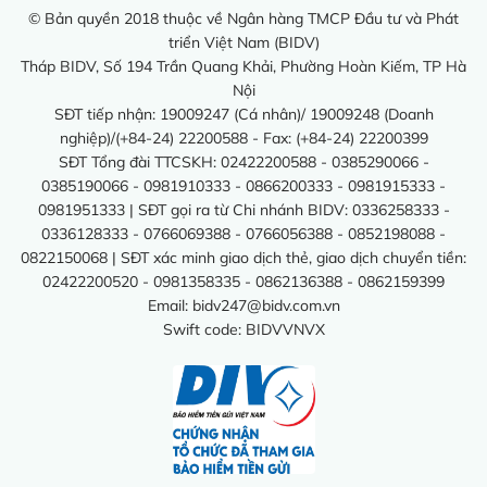
© Bản quyền 2018 thuộc về Ngân hàng TMCP Đầu tư và Phát
triển Việt Nam (BIDV)
Tháp BIDV, Số 194 Trần Quang Khải, Phường Hoàn Kiếm, TP Hà
Nội
SĐT tiếp nhận: 19009247 (Cá nhân)/ 19009248 (Doanh
nghiệp)/(+84-24) 22200588 - Fax: (+84-24) 22200399
SĐT Tổng đài TTCSKH: 02422200588 - 0385290066 -
0385190066 - 0981910333 - 0866200333 - 0981915333 -
0981951333 | SĐT gọi ra từ Chi nhánh BIDV: 0336258333 -
0336128333 - 0766069388 - 0766056388 - 0852198088 -
0822150068 | SĐT xác minh giao dịch thẻ, giao dịch chuyển tiền:
02422200520 - 0981358335 - 0862136388 - 0862159399
Email:
bidv247@bidv.com.vn
Swift code: BIDVVNVX