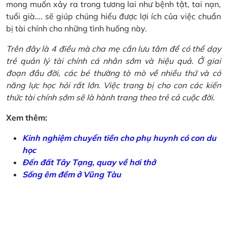
mong muốn xảy ra trong tương lai như bệnh tật, tai nạn,
tuổi già…. sẽ giúp chúng hiểu được lợi ích của việc chuẩn
bị tài chính cho những tình huống này.
Trên đây là 4 điều mà cha mẹ cần lưu tâm để có thể dạy
trẻ quản lý tài chính cá nhân sớm và hiệu quả. Ở giai
đoạn đầu đời, các bé thường tò mò về nhiều thứ và có
năng lực học hỏi rất lớn. Việc trang bị cho con các kiến
thức tài chính sớm sẽ là hành trang theo trẻ cả cuộc đời.
Xem thêm:
Kinh nghiệm chuyển tiền cho phụ huynh có con du
học
Đến đất Tây Tạng, quay về hơi thở
Sống êm đềm ở Vũng Tàu