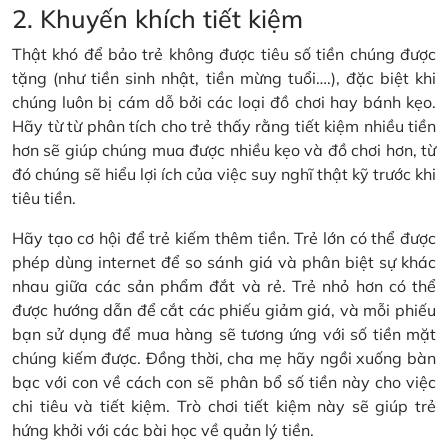
2. Khuyến khích tiết kiệm
Thật khó để bảo trẻ không được tiêu số tiền chúng được
tặng (như tiền sinh nhật, tiền mừng tuổi….), đặc biệt khi
chúng luôn bị cám dỗ bởi các loại đồ chơi hay bánh kẹo.
Hãy từ từ phân tích cho trẻ thấy rằng tiết kiệm nhiều tiền
hơn sẽ giúp chúng mua được nhiều kẹo và đồ chơi hơn, từ
đó chúng sẽ hiểu lợi ích của việc suy nghĩ thật kỹ trước khi
tiêu tiền.
Hãy tạo cơ hội để trẻ kiếm thêm tiền. Trẻ lớn có thể được
phép dùng internet để so sánh giá và phân biệt sự khác
nhau giữa các sản phẩm đắt và rẻ. Trẻ nhỏ hơn có thể
được hướng dẫn để cắt các phiếu giảm giá, và mỗi phiếu
bạn sử dụng để mua hàng sẽ tương ứng với số tiền mặt
chúng kiếm được. Đồng thời, cha mẹ hãy ngồi xuống bàn
bạc với con về cách con sẽ phân bổ số tiền này cho việc
chi tiêu và tiết kiệm. Trò chơi tiết kiệm này sẽ giúp trẻ
hứng khởi với các bài học về quản lý tiền.