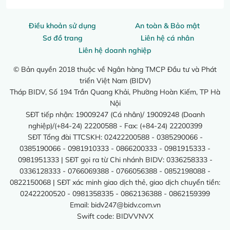
Điều khoản sử dụng
An toàn & Bảo mật
Sơ đồ trang
Liên hệ cá nhân
Liên hệ doanh nghiệp
© Bản quyền 2018 thuộc về Ngân hàng TMCP Đầu tư và Phát
triển Việt Nam (BIDV)
Tháp BIDV, Số 194 Trần Quang Khải, Phường Hoàn Kiếm, TP Hà
Nội
SĐT tiếp nhận: 19009247 (Cá nhân)/ 19009248 (Doanh
nghiệp)/(+84-24) 22200588 - Fax: (+84-24) 22200399
SĐT Tổng đài TTCSKH: 02422200588 - 0385290066 -
0385190066 - 0981910333 - 0866200333 - 0981915333 -
0981951333 | SĐT gọi ra từ Chi nhánh BIDV: 0336258333 -
0336128333 - 0766069388 - 0766056388 - 0852198088 -
0822150068 | SĐT xác minh giao dịch thẻ, giao dịch chuyển tiền:
02422200520 - 0981358335 - 0862136388 - 0862159399
Email:
bidv247@bidv.com.vn
Swift code: BIDVVNVX