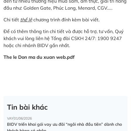
đến từ nhiều thương hiệu mua sắm, ẩm thực, giải trí hàng
đầu như: Golden Gate, Phúc Long, Menard, CGV…..
Chi tiết
thể lệ
chương trình đính kèm bài viết.
Để có thêm thông tin chi tiết và được hỗ trợ, tư vấn, Quý
khách vui lòng liên hệ Tổng đài CSKH 24/7: 1900 9247
hoặc chi nhánh BIDV gần nhất.
The le Don ma du xuan web.pdf
Tin bài khác
VAY
01/06/2026
BIDV triển khai gói vay ưu đãi “ngôi nhà đầu tiên” dành cho
khách hàng cá nhân