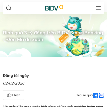
Rinh quà 3 tỷ đồng trên BIDV SmartBanking
– Đón Mã du xuân
Đăng tải ngày
02/02/2026
Thích
Chia sẻ qua
Với một diện mạo khác biệt cùng những trải nghiệm hoàn toàn