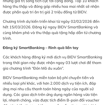
những giá trị sống tích cực tới cộng đồng. Top 10 khách
hàng thu thập và đóng góp nhiều hoa mai nhất sẽ nhận
được phần quà tri ân trị giá 2 triệu đồng từ BIDV.
Chương trình dự kiến triển khai từ ngày 02/02/2026 đến
hết 15/03/2026. Đăng ký ngay BIDV SmartBanking và
cùng khám phá và thu thập quà tặng hấp dẫn từ chương
trình.
Đăng ký SmartBanking – Rinh quà liền tay
Các khách hàng đăng ký mới dịch vụ BIDV SmartBanking
trong thời gian này được nhận ngay 03 lượt chơi để tham
gia chương trình “Đón Mã du xuân”.
BIDV SmartBanking miễn toàn bộ phí chuyển tiền và
nhiều loại phí khác, với hơn 2.000 dịch vụ tiện ích, đáp
ứng mọi nhu cầu thanh toán hàng ngày của người sử
dụng. Các giao dịch trên ứng dụng ngân hàng vừa tiện
lợi, nhanh chóng, vừa được tích điểm B-poin đổi voucher