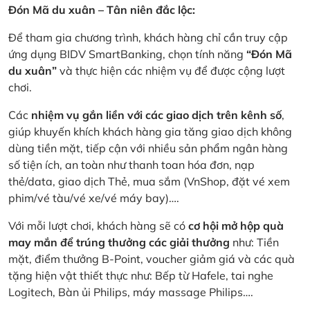
Đón Mã du xuân – Tân niên đắc lộc:
Để tham gia chương trình, khách hàng chỉ cần truy cập
ứng dụng BIDV SmartBanking, chọn tính năng
“Đón Mã
du xuân”
và thực hiện các nhiệm vụ để được cộng lượt
chơi.
Các
nhiệm vụ gắn liền với các giao dịch trên kênh số
,
giúp khuyến khích khách hàng gia tăng giao dịch không
dùng tiền mặt, tiếp cận với nhiều sản phẩm ngân hàng
số tiện ích, an toàn như thanh toan hóa đơn, nạp
thẻ/data, giao dịch Thẻ, mua sắm (VnShop, đặt vé xem
phim/vé tàu/vé xe/vé máy bay)….
Với mỗi lượt chơi, khách hàng sẽ có
cơ hội mở hộp quà
may mắn để trúng thưởng các giải thưởng
như: Tiền
mặt, điểm thưởng B-Point, voucher giảm giá và các quà
tặng hiện vật thiết thực như: Bếp từ Hafele, tai nghe
Logitech, Bàn ủi Philips, máy massage Philips….