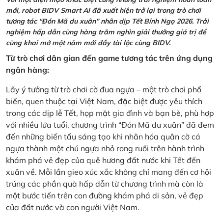
mới, robot BIDV Smart AI đã xuất hiện trở lại trong trò chơi
tương tác “Đón Mã du xuân” nhân dịp Tết Bính Ngọ 2026. Trải
nghiệm hấp dẫn cùng hàng trăm nghìn giải thưởng giá trị để
cùng khai mở một năm mới đầy tài lộc cùng BIDV.
Từ trò chơi dân gian đến game tương tác trên ứng dụng
ngân hàng:
Lấy ý tưởng từ trò chơi cờ đua ngựa – một trò chơi phổ
biến, quen thuộc tại Việt Nam, đặc biệt được yêu thích
trong các dịp lễ Tết, họp mặt gia đình và bạn bè, phù hợp
với nhiều lứa tuổi, chương trình “Đón Mã du xuân” đã đem
đến những biến tấu sáng tạo khi nhân hóa quân cờ cá
ngựa thành một chú ngựa nhỏ rong ruổi trên hành trình
khám phá vẻ đẹp của quê hương đất nước khi Tết đến
xuân về. Mỗi lần gieo xúc xắc không chỉ mang đến cơ hội
trúng các phần quà hấp dẫn từ chương trình mà còn là
một bước tiến trên con đường khám phá di sản, vẻ đẹp
của đất nước và con người Việt Nam.