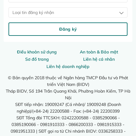
Loại tin đăng ký nhận
Đăng ký
Điều khoản sử dụng
An toàn & Bảo mật
Sơ đồ trang
Liên hệ cá nhân
Liên hệ doanh nghiệp
© Bản quyền 2018 thuộc về Ngân hàng TMCP Đầu tư và Phát
triển Việt Nam (BIDV)
Tháp BIDV, Số 194 Trần Quang Khải, Phường Hoàn Kiếm, TP Hà
Nội
SĐT tiếp nhận: 19009247 (Cá nhân)/ 19009248 (Doanh
nghiệp)/(+84-24) 22200588 - Fax: (+84-24) 22200399
SĐT Tổng đài TTCSKH: 02422200588 - 0385290066 -
0385190066 - 0981910333 - 0866200333 - 0981915333 -
0981951333 | SĐT gọi ra từ Chi nhánh BIDV: 0336258333 -