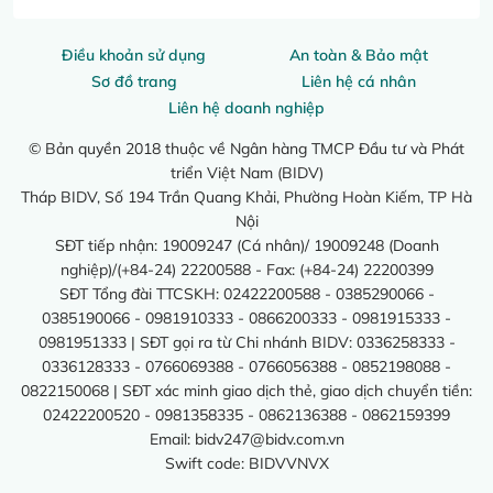
Điều khoản sử dụng
An toàn & Bảo mật
Sơ đồ trang
Liên hệ cá nhân
Liên hệ doanh nghiệp
© Bản quyền 2018 thuộc về Ngân hàng TMCP Đầu tư và Phát
triển Việt Nam (BIDV)
Tháp BIDV, Số 194 Trần Quang Khải, Phường Hoàn Kiếm, TP Hà
Nội
SĐT tiếp nhận: 19009247 (Cá nhân)/ 19009248 (Doanh
nghiệp)/(+84-24) 22200588 - Fax: (+84-24) 22200399
SĐT Tổng đài TTCSKH: 02422200588 - 0385290066 -
0385190066 - 0981910333 - 0866200333 - 0981915333 -
0981951333 | SĐT gọi ra từ Chi nhánh BIDV: 0336258333 -
0336128333 - 0766069388 - 0766056388 - 0852198088 -
0822150068 | SĐT xác minh giao dịch thẻ, giao dịch chuyển tiền:
02422200520 - 0981358335 - 0862136388 - 0862159399
Email:
bidv247@bidv.com.vn
Swift code: BIDVVNVX