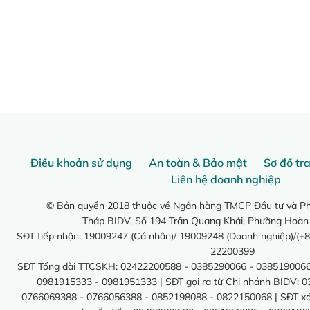
Điều khoản sử dụng
An toàn & Bảo mật
Sơ đồ tr
Liên hệ doanh nghiệp
© Bản quyền 2018 thuộc về Ngân hàng TMCP Đầu tư và Phá
Tháp BIDV, Số 194 Trần Quang Khải, Phường Hoàn
SĐT tiếp nhận: 19009247 (Cá nhân)/ 19009248 (Doanh nghiệp)/(+8
22200399
SĐT Tổng đài TTCSKH: 02422200588 - 0385290066 - 0385190066
0981915333 - 0981951333 | SĐT gọi ra từ Chi nhánh BIDV: 
0766069388 - 0766056388 - 0852198088 - 0822150068 | SĐT xác 