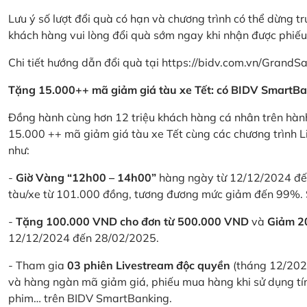
Lưu ý số lượt đổi quà có hạn và chương trình có thể dừng t
khách hàng vui lòng đổi quà sớm ngay khi nhận được phiế
Chi tiết hướng dẫn đổi quà tại
https://bidv.com.vn/GrandSa
Tặng 15.000++ mã giảm giá tàu xe Tết: có BIDV SmartBa
Đồng hành cùng hơn 12 triệu khách hàng cá nhân trên hành
15.000 ++ mã giảm giá tàu xe Tết cùng các chương trình L
như:
-
Giờ Vàng “12h00 – 14h00”
hàng ngày từ 12/12/2024 đến
tàu/xe từ 101.000 đồng, tương đương mức giảm đến 99%. 
-
Tặng 100.000 VND cho đơn từ 500.000 VND
và
Giảm 
12/12/2024 đến 28/02/2025.
- Tham gia
03 phiên Livestream độc quyền
(tháng 12/202
và hàng ngàn mã giảm giá, phiếu mua hàng khi sử dụng tí
phim… trên BIDV SmartBanking.