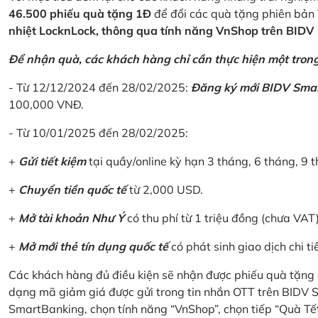
46.500 phiếu quà tặng 1Đ
để đổi các quà tặng phiên bản 
nhiệt LocknLock, thông qua tính năng VnShop trên BID
Để nhận quà, các khách hàng chỉ cần thực hiện một trong 
- Từ 12/12/2024 đến 28/02/2025:
Đăng ký mới BIDV Sma
100,000 VNĐ.
- Từ 10/01/2025 đến 28/02/2025:
+
Gửi tiết kiệm
tại quầy/online kỳ hạn 3 tháng, 6 tháng, 9 t
+
Chuyển tiền quốc tế
từ 2,000 USD.
+
Mở tài khoản Như Ý
có thu phí từ 1 triệu đồng (chưa VAT
+
Mở mới thẻ tín dụng quốc tế
có phát sinh giao dịch chi ti
Các khách hàng đủ điều kiện sẽ nhận được phiếu quà tặng 
dạng mã giảm giá được gửi trong tin nhắn OTT trên BIDV
SmartBanking, chọn tính năng “VnShop”, chọn tiếp “Quà Tế