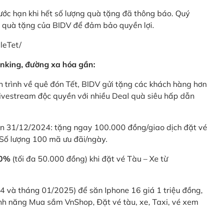
rước hạn khi hết số lượng quà tặng đã thông báo. Quý
u quà tặng của BIDV để đảm bảo quyền lợi.
leTet/
nking, đường xa hóa gần:
 trình về quê đón Tết, BIDV gửi tặng các khách hàng hơn
ivestream độc quyền với nhiều Deal quà siêu hấp dẫn
 31/12/2024: tặng ngay 100.000 đồng/giao dịch đặt vé
Số lượng 100 mã ưu đãi/ngày.
20%
(tối đa 50.000 đồng) khi đặt vé Tàu – Xe từ
4 và tháng 01/2025) để săn Iphone 16 giá 1 triệu đồng,
nh năng Mua sắm VnShop, Đặt vé tàu, xe, Taxi, vé xem