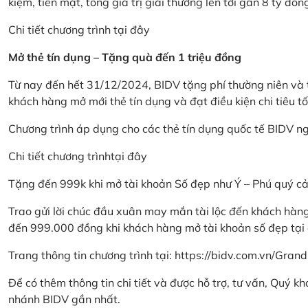
kiệm, tiền mặt, tổng giá trị giải thưởng lên tới gần 8 tỷ đồn
Chi tiết chương trình
tại đây
Mở thẻ tín dụng – Tặng quà đến 1 triệu đồng
Từ nay đến hết 31/12/2024, BIDV tặng phí thường niên và t
khách hàng mở mới thẻ tín dụng và đạt điều kiện chi tiêu tố
Chương trình áp dụng cho các thẻ tín dụng quốc tế BIDV n
Chi tiết chương trình
tại đây
Tặng đến 999k khi mở tài khoản Số đẹp như Ý – Phú quý c
Trao gửi lời chúc đầu xuân may mắn tài lộc đến khách hà
đến 999.000 đồng khi khách hàng mở tài khoản số đẹp tại
Trang thông tin chương trình tại:
https://bidv.com.vn/Grand
Để có thêm thông tin chi tiết và được hỗ trợ, tư vấn, Quý 
nhánh BIDV gần nhất.