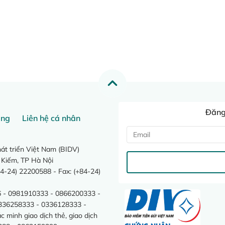
Đăng 
ang
Liên hệ cá nhân
t triển Việt Nam (BIDV)
 Kiếm, TP Hà Nội
4-24) 22200588 - Fax: (+84-24)
 - 0981910333 - 0866200333 -
0336258333 - 0336128333 -
minh giao dịch thẻ, giao dịch