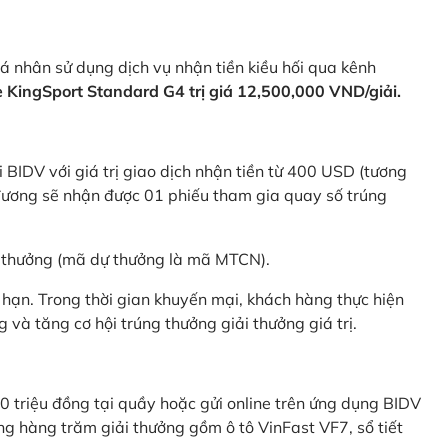
 nhân sử dụng dịch vụ nhận tiền kiều hối qua kênh
KingSport Standard G4 trị giá 12,500,000 VND/giải.
 BIDV với giá trị giao dịch nhận tiền từ 400 USD (tương
ương sẽ nhận được 01 phiếu tham gia quay số trúng
ự thưởng (mã dự thưởng là mã MTCN).
hạn. Trong thời gian khuyến mại, khách hàng thực hiện
và tăng cơ hội trúng thưởng giải thưởng giá trị.
0 triệu đồng tại quầy hoặc gửi online trên ứng dụng BIDV
g hàng trăm giải thưởng gồm ô tô VinFast VF7, sổ tiết