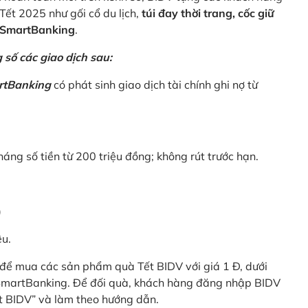
Tết 2025 như gối cổ du lịch,
túi đay thời trang, cốc giữ
V SmartBanking
.
số các giao dịch sau:
rtBanking
có phát sinh giao dịch tài chính ghi nợ từ
háng số tiền từ 200 triệu đồng; không rút trước hạn.
)
êu.
để mua các sản phẩm quà Tết BIDV với giá 1 Đ, dưới
 SmartBanking. Để đối quà, khách hàng đăng nhập BIDV
t BIDV” và làm theo hướng dẫn.