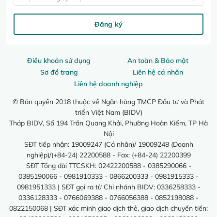
Đăng ký
Điều khoản sử dụng
An toàn & Bảo mật
Sơ đồ trang
Liên hệ cá nhân
Liên hệ doanh nghiệp
© Bản quyền 2018 thuộc về Ngân hàng TMCP Đầu tư và Phát
triển Việt Nam (BIDV)
Tháp BIDV, Số 194 Trần Quang Khải, Phường Hoàn Kiếm, TP Hà
Nội
SĐT tiếp nhận: 19009247 (Cá nhân)/ 19009248 (Doanh
nghiệp)/(+84-24) 22200588 - Fax: (+84-24) 22200399
SĐT Tổng đài TTCSKH: 02422200588 - 0385290066 -
0385190066 - 0981910333 - 0866200333 - 0981915333 -
0981951333 | SĐT gọi ra từ Chi nhánh BIDV: 0336258333 -
0336128333 - 0766069388 - 0766056388 - 0852198088 -
0822150068 | SĐT xác minh giao dịch thẻ, giao dịch chuyển tiền: