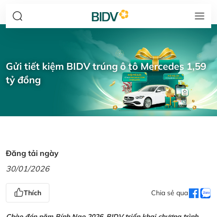
Gửi tiết kiệm BIDV trúng ô tô Mercedes 1,59
tỷ đồng
Đăng tải ngày
30/01/2026
Thích
Chia sẻ qua
Chào đón năm Bính Ngọ 2026, BIDV triển khai chương trình