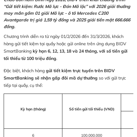
“Gửi tiết kiệm: Rước Mã lực - Đón Mã lộc” với 2026 giải thưởng
may mắn gồm 01 giải Mã lực - ô tô Mercedes C200
Avantgarde trị giá 1,59 tỷ đồng và 2025 giải tiền mặt 666.666
đồng.
Chương trình diễn ra từ ngày 01/2/2026 đến 31/3/2026, khách
hàng gửi tiết kiệm tại quầy hoặc gửi online trên ứng dụng BIDV
SmartBanking
kỳ hạn 6, 12, 13, 18 và 24 tháng, với số tiền gửi
tối thiểu từ 100 triệu đồng
.
Đặc biệt, khách hàng
gửi tiết kiệm trực tuyến trên BIDV
SmartBanking sẽ nhận gấp đôi mã dự thưởng
so với gửi trực
tiếp tại quầy, cụ thể:
Kỳ hạn (tháng)
Số tiền gửi tối thiểu (VND)
6
100.000.000