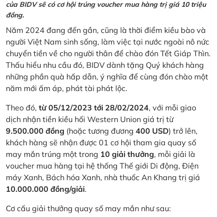
của BIDV sẽ có cơ hội trúng voucher mua hàng trị giá 10 triệu
đồng.
Năm 2024 đang đến gần, cũng là thời điểm kiều bào và
người Việt Nam sinh sống, làm việc tại nước ngoài nô nức
chuyển tiền về cho người thân để chào đón Tết Giáp Thìn.
Thấu hiểu nhu cầu đó, BIDV dành tặng Quý khách hàng
những phần quà hấp dẫn, ý nghĩa để cùng đón chào một
năm mới ấm áp, phát tài phát lộc.
Theo đó,
từ 05/12/2023 tới 28/02/2024
, với mỗi giao
dịch nhận tiền kiều hối Western Union giá trị từ
9.500.000 đồng
(hoặc tương đương
400 USD
) trở lên,
khách hàng sẽ nhận được 01 cơ hội tham gia quay số
may mắn trúng một trong
10 giải thưởng
, mỗi giải là
voucher mua hàng tại hệ thống Thế giới Di động, Điện
máy Xanh, Bách hóa Xanh, nhà thuốc An Khang trị giá
10.000.000 đồng/giải
.
Cơ cấu giải thưởng quay số may mắn như sau: