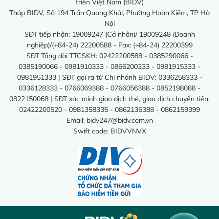
triển Việt Nam (BIDV)
Tháp BIDV, Số 194 Trần Quang Khải, Phường Hoàn Kiếm, TP Hà
Nội
SĐT tiếp nhận: 19009247 (Cá nhân)/ 19009248 (Doanh
nghiệp)/(+84-24) 22200588 - Fax: (+84-24) 22200399
SĐT Tổng đài TTCSKH: 02422200588 - 0385290066 -
0385190066 - 0981910333 - 0866200333 - 0981915333 -
0981951333 | SĐT gọi ra từ Chi nhánh BIDV: 0336258333 -
0336128333 - 0766069388 - 0766056388 - 0852198088 -
0822150068 | SĐT xác minh giao dịch thẻ, giao dịch chuyển tiền:
02422200520 - 0981358335 - 0862136388 - 0862159399
Email:
bidv247@bidv.com.vn
Swift code: BIDVVNVX