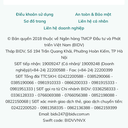
Điều khoản sử dụng
An toàn & Bảo mật
Sơ đồ trang
Liên hệ cá nhân
Liên hệ doanh nghiệp
© Bản quyền 2018 thuộc về Ngân hàng TMCP Đầu tư và Phát
triển Việt Nam (BIDV)
Tháp BIDV, Số 194 Trần Quang Khải, Phường Hoàn Kiếm, TP Hà
Nội
SĐT tiếp nhận: 19009247 (Cá nhân)/ 19009248 (Doanh
nghiệp)/(+84-24) 22200588 - Fax: (+84-24) 22200399
SĐT Tổng đài TTCSKH: 02422200588 - 0385290066 -
0385190066 - 0981910333 - 0866200333 - 0981915333 -
0981951333 | SĐT gọi ra từ Chi nhánh BIDV: 0336258333 -
0336128333 - 0766069388 - 0766056388 - 0852198088 -
0822150068 | SĐT xác minh giao dịch thẻ, giao dịch chuyển tiền:
02422200520 - 0981358335 - 0862136388 - 0862159399
Email:
bidv247@bidv.com.vn
Swift code: BIDVVNVX