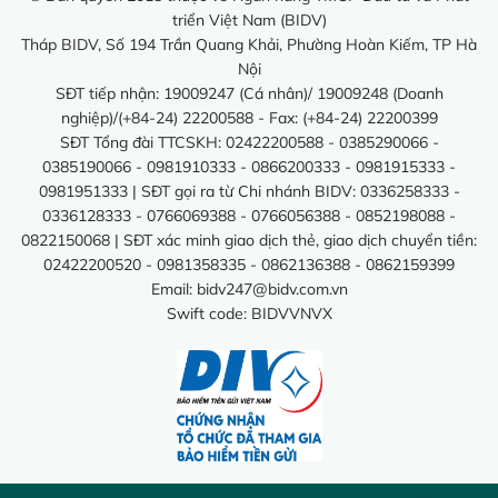
triển Việt Nam (BIDV)
Tháp BIDV, Số 194 Trần Quang Khải, Phường Hoàn Kiếm, TP Hà
Nội
SĐT tiếp nhận: 19009247 (Cá nhân)/ 19009248 (Doanh
nghiệp)/(+84-24) 22200588 - Fax: (+84-24) 22200399
SĐT Tổng đài TTCSKH: 02422200588 - 0385290066 -
0385190066 - 0981910333 - 0866200333 - 0981915333 -
0981951333 | SĐT gọi ra từ Chi nhánh BIDV: 0336258333 -
0336128333 - 0766069388 - 0766056388 - 0852198088 -
0822150068 | SĐT xác minh giao dịch thẻ, giao dịch chuyển tiền:
02422200520 - 0981358335 - 0862136388 - 0862159399
Email:
bidv247@bidv.com.vn
Swift code: BIDVVNVX