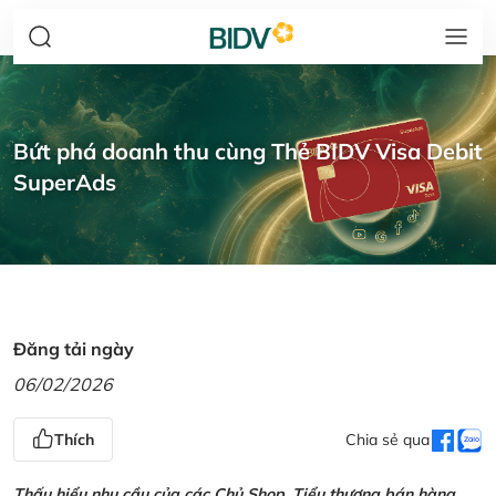
Bứt phá doanh thu cùng Thẻ BIDV Visa Debit
SuperAds
Đăng tải ngày
06/02/2026
Thích
Chia sẻ qua
Thấu hiểu nhu cầu của các Chủ Shop, Tiểu thương bán hàng