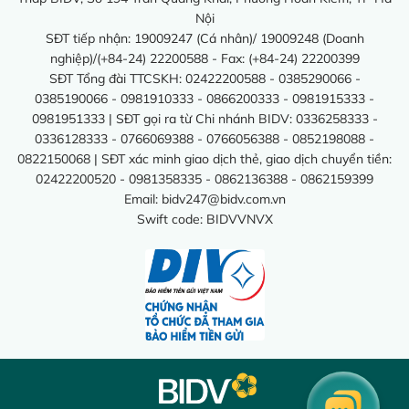
Nội
SĐT tiếp nhận: 19009247 (Cá nhân)/ 19009248 (Doanh
nghiệp)/(+84-24) 22200588 - Fax: (+84-24) 22200399
SĐT Tổng đài TTCSKH: 02422200588 - 0385290066 -
0385190066 - 0981910333 - 0866200333 - 0981915333 -
0981951333 | SĐT gọi ra từ Chi nhánh BIDV: 0336258333 -
0336128333 - 0766069388 - 0766056388 - 0852198088 -
0822150068 | SĐT xác minh giao dịch thẻ, giao dịch chuyển tiền:
02422200520 - 0981358335 - 0862136388 - 0862159399
Email:
bidv247@bidv.com.vn
Swift code: BIDVVNVX