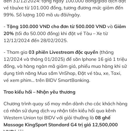
đến 31/12/2024: tặng ngay 100.000 đồng/giao dịch đặt
vé tàu/xe từ 101.000 đồng, tương đương mức giảm đến
99%. Số lượng 100 mã ưu đãi/ngày.
-
Tặng 100.000 VND cho đơn từ 500.000 VND
và
Giảm
20%
(tối đa 50.000 đồng) khi đặt vé Tàu – Xe từ
12/12/2024 đến 28/02/2025.
- Tham gia
03 phiên Livestream độc quyền
(tháng
12/2024 và tháng 01/2025) để săn Iphone 16 giá 1 triệu
đồng, và hàng ngàn mã giảm giá, phiếu mua hàng khi sử
dụng tính năng Mua sắm VnShop, Đặt vé tàu, xe, Taxi,
vé xem phim… trên BIDV SmartBanking.
Trao kiều hối – Nhận yêu thương
Chương trình quay số may mắn dành cho các khách hàng
cá nhân sử dụng dịch vụ nhận tiền kiều hối qua kênh
Western Union tại BIDV với giải thưởng là
08 ghế
Massage KingSport Standard G4 trị giá 12,500,000