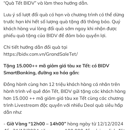
“Quà Tết BIDV” và làm theo hướng dẫn.
Lưu ý số lượt đổi quà có hạn và chương trình có thể dừng
trước hạn khi hết số lượng quà tặng đã thông báo. Quý
khách hàng vui lòng đổi quà sớm ngay khi nhận được
phiếu quà tặng của BIDV để đảm bảo quyền lợi.
Chi tiết hướng dẫn đổi quà tại
https://bidv.com.vn/GrandSaleTet/
Tặng 15.000++ mã giảm giá tàu xe Tết: có BIDV
SmartBanking, đường xa hóa gần:
Đồng hành cùng hơn 12 triệu khách hàng cá nhân trên
hành trình về quê đón Tết, BIDV gửi tặng các khách hàng
hơn 15.000 ++ mã giảm giá tàu xe Tết cùng các chương
trình Livestream độc quyền với nhiều Deal quà siêu hấp
dẫn như:
-
Giờ Vàng “12h00 – 14h00”
hàng ngày từ 12/12/2024