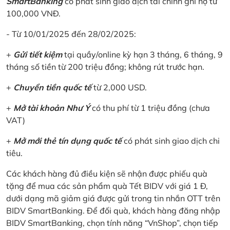
SmartBanking
có phát sinh giao dịch tài chính ghi nợ từ
100,000 VNĐ.
- Từ 10/01/2025 đến 28/02/2025:
+
Gửi tiết kiệm
tại quầy/online kỳ hạn 3 tháng, 6 tháng, 9
tháng số tiền từ 200 triệu đồng; không rút trước hạn.
+
Chuyển tiền quốc tế
từ 2,000 USD.
+
Mở tài khoản Như Ý
có thu phí từ 1 triệu đồng (chưa
VAT)
+
Mở mới thẻ tín dụng quốc tế
có phát sinh giao dịch chi
tiêu.
Các khách hàng đủ điều kiện sẽ nhận được phiếu quà
tặng để mua các sản phẩm quà Tết BIDV với giá 1 Đ,
dưới dạng mã giảm giá được gửi trong tin nhắn OTT trên
BIDV SmartBanking. Để đối quà, khách hàng đăng nhập
BIDV SmartBanking, chọn tính năng “VnShop”, chọn tiếp