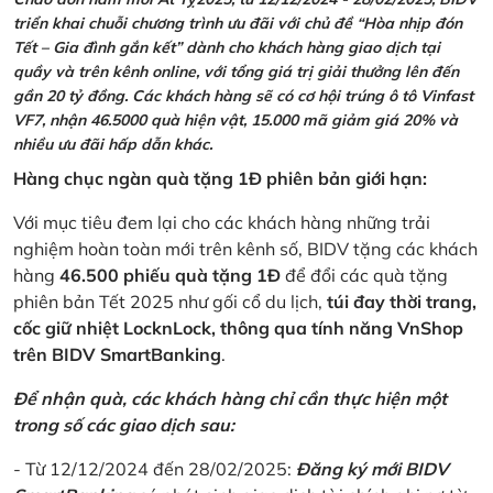
triển khai chuỗi chương trình ưu đãi với chủ đề “Hòa nhịp đón
Tết – Gia đình gắn kết” dành cho khách hàng giao dịch tại
quầy và trên kênh online, với tổng giá trị giải thưởng lên đến
gần 20 tỷ đồng. Các khách hàng sẽ có cơ hội trúng ô tô Vinfast
VF7, nhận 46.5000 quà hiện vật, 15.000 mã giảm giá 20% và
nhiều ưu đãi hấp dẫn khác.
Hàng chục ngàn quà tặng 1Đ phiên bản giới hạn:
Với mục tiêu đem lại cho các khách hàng những trải
nghiệm hoàn toàn mới trên kênh số, BIDV tặng các khách
hàng
46.500 phiếu quà tặng 1Đ
để đổi các quà tặng
phiên bản Tết 2025 như gối cổ du lịch,
túi đay thời trang,
cốc giữ nhiệt LocknLock, thông qua tính năng VnShop
trên BIDV SmartBanking
.
Để nhận quà, các khách hàng chỉ cần thực hiện một
trong số các giao dịch sau:
- Từ 12/12/2024 đến 28/02/2025:
Đăng ký mới BIDV