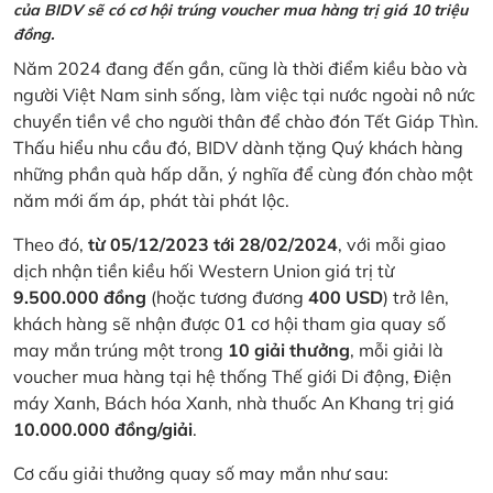
của BIDV sẽ có cơ hội trúng voucher mua hàng trị giá 10 triệu
đồng.
Năm 2024 đang đến gần, cũng là thời điểm kiều bào và
người Việt Nam sinh sống, làm việc tại nước ngoài nô nức
chuyển tiền về cho người thân để chào đón Tết Giáp Thìn.
Thấu hiểu nhu cầu đó, BIDV dành tặng Quý khách hàng
những phần quà hấp dẫn, ý nghĩa để cùng đón chào một
năm mới ấm áp, phát tài phát lộc.
Theo đó,
từ 05/12/2023 tới 28/02/2024
, với mỗi giao
dịch nhận tiền kiều hối Western Union giá trị từ
9.500.000 đồng
(hoặc tương đương
400 USD
) trở lên,
khách hàng sẽ nhận được 01 cơ hội tham gia quay số
may mắn trúng một trong
10 giải thưởng
, mỗi giải là
voucher mua hàng tại hệ thống Thế giới Di động, Điện
máy Xanh, Bách hóa Xanh, nhà thuốc An Khang trị giá
10.000.000 đồng/giải
.
Cơ cấu giải thưởng quay số may mắn như sau: