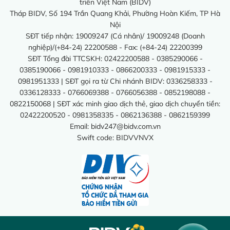
triển Việt Nam (BIDV)
Tháp BIDV, Số 194 Trần Quang Khải, Phường Hoàn Kiếm, TP Hà
Nội
SĐT tiếp nhận: 19009247 (Cá nhân)/ 19009248 (Doanh
nghiệp)/(+84-24) 22200588 - Fax: (+84-24) 22200399
SĐT Tổng đài TTCSKH: 02422200588 - 0385290066 -
0385190066 - 0981910333 - 0866200333 - 0981915333 -
0981951333 | SĐT gọi ra từ Chi nhánh BIDV: 0336258333 -
0336128333 - 0766069388 - 0766056388 - 0852198088 -
0822150068 | SĐT xác minh giao dịch thẻ, giao dịch chuyển tiền:
02422200520 - 0981358335 - 0862136388 - 0862159399
Email:
bidv247@bidv.com.vn
Swift code: BIDVVNVX