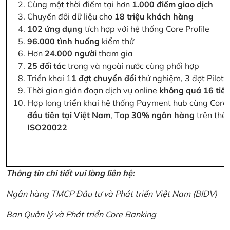
Cùng một thời điểm tại hơn
1.000 điểm giao dịch
Chuyển đổi dữ liệu cho
18 triệu khách hàng
102 ứng dụng
tích hợp với hệ thống Core Profile
96.000 tình huống
kiểm thử
Hơn
24.000 người
tham gia
25 đối tác
trong và ngoài nước cùng phối hợp
Triển khai 1
1 đợt chuyển đổi
thử nghiệm, 3 đợt Pilot 
Thời gian gián đoạn dịch vụ online
không quá 16 tiế
Hợp long triển khai hệ thống Payment hub cùng Core 
đầu tiên tại Việt Nam
, T
op 30% ngân hàng
trên thế 
ISO20022
Thông tin chi tiết vui lòng liên hệ:
Ngân hàng TMCP Đầu tư và Phát triển Việt Nam (BIDV)
Ban Quản lý và Phát triển Core Banking