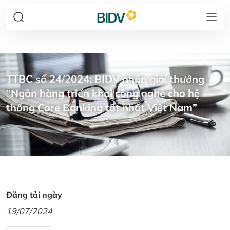
TTBC số 24/2024: BIDV nhận giải thưởng
“Ngân hàng triển khai công nghệ cho hệ
thống Core Banking tốt nhất Việt Nam”
Đăng tải ngày
19/07/2024