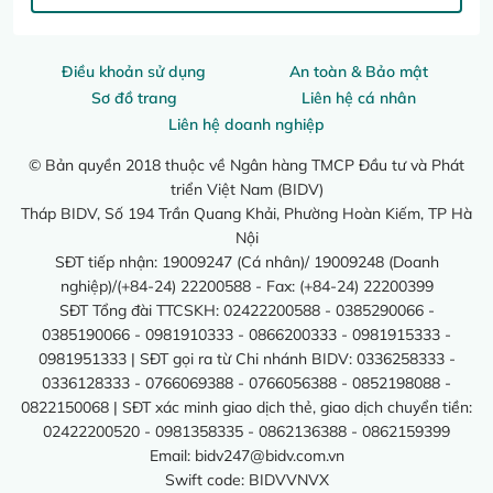
Điều khoản sử dụng
An toàn & Bảo mật
Sơ đồ trang
Liên hệ cá nhân
Liên hệ doanh nghiệp
© Bản quyền 2018 thuộc về Ngân hàng TMCP Đầu tư và Phát
triển Việt Nam (BIDV)
Tháp BIDV, Số 194 Trần Quang Khải, Phường Hoàn Kiếm, TP Hà
Nội
SĐT tiếp nhận: 19009247 (Cá nhân)/ 19009248 (Doanh
nghiệp)/(+84-24) 22200588 - Fax: (+84-24) 22200399
SĐT Tổng đài TTCSKH: 02422200588 - 0385290066 -
0385190066 - 0981910333 - 0866200333 - 0981915333 -
0981951333 | SĐT gọi ra từ Chi nhánh BIDV: 0336258333 -
0336128333 - 0766069388 - 0766056388 - 0852198088 -
0822150068 | SĐT xác minh giao dịch thẻ, giao dịch chuyển tiền:
02422200520 - 0981358335 - 0862136388 - 0862159399
Email:
bidv247@bidv.com.vn
Swift code: BIDVVNVX