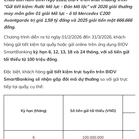
“Gửi tiết kiệm: Rước Mã lực - Đón Mã lộc” với 2026 giải thưởng
may mắn gồm 01 giải Mã lực - ô tô Mercedes C200
Avantgarde trị giá 1,59 tỷ đồng và 2025 giải tiền mặt 666.666
đồng.
Chương trình diễn ra từ ngày 01/2/2026 đến 31/3/2026, khách
hàng gửi tiết kiệm tại quầy hoặc gửi online trên ứng dụng BIDV
SmartBanking
kỳ hạn 6, 12, 13, 18 và 24 tháng, với số tiền gửi
tối thiểu từ 100 triệu đồng
.
Đặc biệt, khách hàng
gửi tiết kiệm trực tuyến trên BIDV
SmartBanking sẽ nhận gấp đôi mã dự thưởng
so với gửi trực
tiếp tại quầy, cụ thể:
Kỳ hạn (tháng)
Số tiền gửi tối thiểu (VND)
6
100.000.000