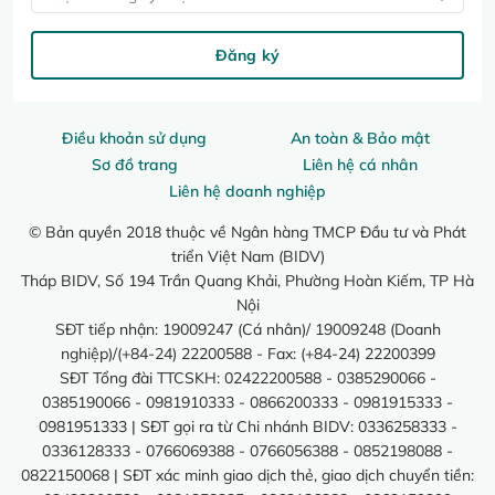
Đăng ký
Điều khoản sử dụng
An toàn & Bảo mật
Sơ đồ trang
Liên hệ cá nhân
Liên hệ doanh nghiệp
© Bản quyền 2018 thuộc về Ngân hàng TMCP Đầu tư và Phát
triển Việt Nam (BIDV)
Tháp BIDV, Số 194 Trần Quang Khải, Phường Hoàn Kiếm, TP Hà
Nội
SĐT tiếp nhận: 19009247 (Cá nhân)/ 19009248 (Doanh
nghiệp)/(+84-24) 22200588 - Fax: (+84-24) 22200399
SĐT Tổng đài TTCSKH: 02422200588 - 0385290066 -
0385190066 - 0981910333 - 0866200333 - 0981915333 -
0981951333 | SĐT gọi ra từ Chi nhánh BIDV: 0336258333 -
0336128333 - 0766069388 - 0766056388 - 0852198088 -
0822150068 | SĐT xác minh giao dịch thẻ, giao dịch chuyển tiền: