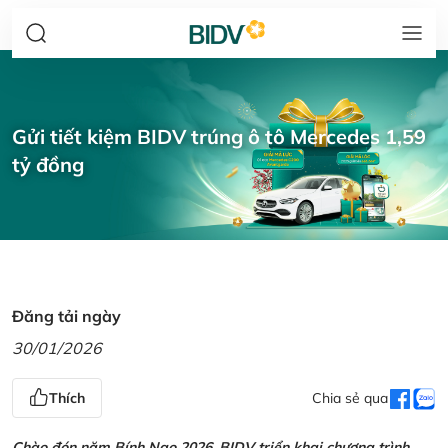
Gửi tiết kiệm BIDV trúng ô tô Mercedes 1,59
tỷ đồng
Đăng tải ngày
30/01/2026
Thích
Chia sẻ qua
Chào đón năm Bính Ngọ 2026, BIDV triển khai chương trình