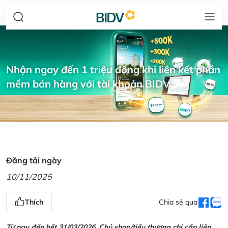
Nhận ngay đến 1 triệu đồng khi liên kết phần
mềm bán hàng với tài khoản BIDV
Đăng tải ngày
10/11/2025
Thích
Chia sẻ qua
Từ nay đến hết 31/03/2026, Chủ shop/tiểu thương chỉ cần liên