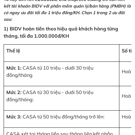
kết tài khoản BIDV với phần mềm quản lý/bán hàng (PMBH) là
có ngay ưu đãi tối đa 1 triệu đồng/KH. Chọn 1 trong 2 ưu đãi
sau:
1) BIDV hoàn tiền theo hiệu quả khách hàng từng
tháng, tối đa 1.000.000đ/KH
Thể lệ
Số ti
Mức 1:
CASA từ 10 triệu - dưới 30 triệu
Hoàn 
đồng/tháng
Mức 2:
CASA từ 30 triệu - dưới 50 triệu
Hoàn 
đồng/tháng:
Mức 3:
CASA từ 50 triệu đồng/tháng trở lên:
Hoàn 
CASA xét tại tháng liền sau tháng liên kết phần