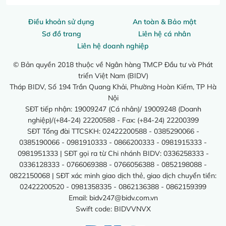
Điều khoản sử dụng
An toàn & Bảo mật
Sơ đồ trang
Liên hệ cá nhân
Liên hệ doanh nghiệp
© Bản quyền 2018 thuộc về Ngân hàng TMCP Đầu tư và Phát
triển Việt Nam (BIDV)
Tháp BIDV, Số 194 Trần Quang Khải, Phường Hoàn Kiếm, TP Hà
Nội
SĐT tiếp nhận: 19009247 (Cá nhân)/ 19009248 (Doanh
nghiệp)/(+84-24) 22200588 - Fax: (+84-24) 22200399
SĐT Tổng đài TTCSKH: 02422200588 - 0385290066 -
0385190066 - 0981910333 - 0866200333 - 0981915333 -
0981951333 | SĐT gọi ra từ Chi nhánh BIDV: 0336258333 -
0336128333 - 0766069388 - 0766056388 - 0852198088 -
0822150068 | SĐT xác minh giao dịch thẻ, giao dịch chuyển tiền:
02422200520 - 0981358335 - 0862136388 - 0862159399
Email:
bidv247@bidv.com.vn
Swift code: BIDVVNVX