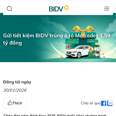
Gửi tiết kiệm BIDV trúng ô tô Mercedes 1,59
tỷ đồng
Đăng tải ngày
30/01/2026
Thích
Chia sẻ qua
Chào đón năm Bính Ngọ 2026, BIDV triển khai chương trình