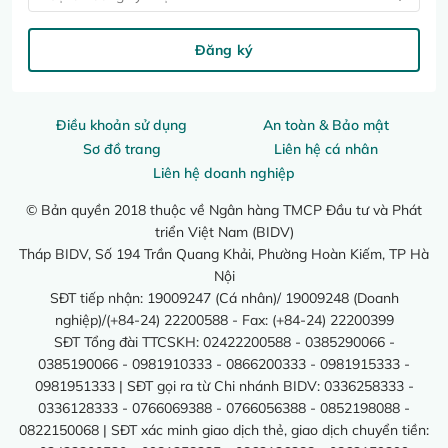
Đăng ký
Điều khoản sử dụng
An toàn & Bảo mật
Sơ đồ trang
Liên hệ cá nhân
Liên hệ doanh nghiệp
© Bản quyền 2018 thuộc về Ngân hàng TMCP Đầu tư và Phát
triển Việt Nam (BIDV)
Tháp BIDV, Số 194 Trần Quang Khải, Phường Hoàn Kiếm, TP Hà
Nội
SĐT tiếp nhận: 19009247 (Cá nhân)/ 19009248 (Doanh
nghiệp)/(+84-24) 22200588 - Fax: (+84-24) 22200399
SĐT Tổng đài TTCSKH: 02422200588 - 0385290066 -
0385190066 - 0981910333 - 0866200333 - 0981915333 -
0981951333 | SĐT gọi ra từ Chi nhánh BIDV: 0336258333 -
0336128333 - 0766069388 - 0766056388 - 0852198088 -
0822150068 | SĐT xác minh giao dịch thẻ, giao dịch chuyển tiền: