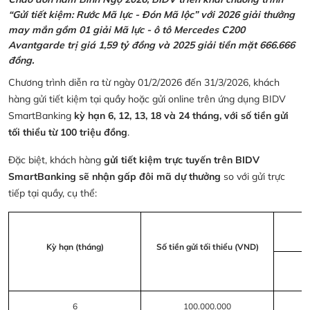
“Gửi tiết kiệm: Rước Mã lực - Đón Mã lộc” với 2026 giải thưởng
may mắn gồm 01 giải Mã lực - ô tô Mercedes C200
Avantgarde trị giá 1,59 tỷ đồng và 2025 giải tiền mặt 666.666
đồng.
Chương trình diễn ra từ ngày 01/2/2026 đến 31/3/2026, khách
hàng gửi tiết kiệm tại quầy hoặc gửi online trên ứng dụng BIDV
SmartBanking
kỳ hạn 6, 12, 13, 18 và 24 tháng, với số tiền gửi
tối thiểu từ 100 triệu đồng
.
Đặc biệt, khách hàng
gửi tiết kiệm trực tuyến trên BIDV
SmartBanking sẽ nhận gấp đôi mã dự thưởng
so với gửi trực
tiếp tại quầy, cụ thể:
Kỳ hạn (tháng)
Số tiền gửi tối thiểu (VND)
6
100.000.000