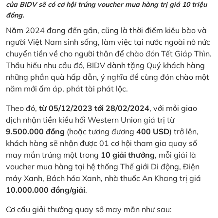
của BIDV sẽ có cơ hội trúng voucher mua hàng trị giá 10 triệu
đồng.
Năm 2024 đang đến gần, cũng là thời điểm kiều bào và
người Việt Nam sinh sống, làm việc tại nước ngoài nô nức
chuyển tiền về cho người thân để chào đón Tết Giáp Thìn.
Thấu hiểu nhu cầu đó, BIDV dành tặng Quý khách hàng
những phần quà hấp dẫn, ý nghĩa để cùng đón chào một
năm mới ấm áp, phát tài phát lộc.
Theo đó,
từ 05/12/2023 tới 28/02/2024
, với mỗi giao
dịch nhận tiền kiều hối Western Union giá trị từ
9.500.000 đồng
(hoặc tương đương
400 USD
) trở lên,
khách hàng sẽ nhận được 01 cơ hội tham gia quay số
may mắn trúng một trong
10 giải thưởng
, mỗi giải là
voucher mua hàng tại hệ thống Thế giới Di động, Điện
máy Xanh, Bách hóa Xanh, nhà thuốc An Khang trị giá
10.000.000 đồng/giải
.
Cơ cấu giải thưởng quay số may mắn như sau: