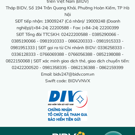
triển Việt Nam (BIDV)
Tháp BIDV, Số 194 Trần Quang Khải, Phường Hoàn Kiếm, TP Hà
Nội
SĐT tiếp nhận: 19009247 (Cá nhân)/ 19009248 (Doanh
nghiệp)/(+84-24) 22200588 - Fax: (+84-24) 22200399
SĐT Tổng đài TTCSKH: 02422200588 - 0385290066 -
0385190066 - 0981910333 - 0866200333 - 0981915333 -
0981951333 | SĐT gọi ra từ Chi nhánh BIDV: 0336258333 -
0336128333 - 0766069388 - 0766056388 - 0852198088 -
0822150068 | SĐT xác minh giao dịch thẻ, giao dịch chuyển tiền:
02422200520 - 0981358335 - 0862136388 - 0862159399
Email:
bidv247@bidv.com.vn
Swift code: BIDVVNVX