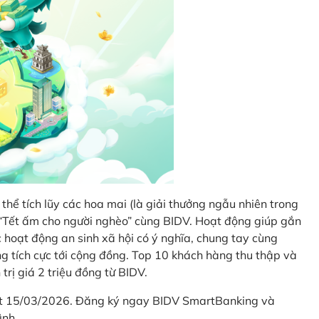
thể tích lũy các hoa mai (là giải thưởng ngẫu nhiên trong
i “Tết ấm cho người nghèo” cùng BIDV. Hoạt động giúp gắn
hoạt động an sinh xã hội có ý nghĩa, chung tay cùng
ống tích cực tới cộng đồng. Top 10 khách hàng thu thập và
trị giá 2 triệu đồng từ BIDV.
hết 15/03/2026. Đăng ký ngay BIDV SmartBanking và
ình.