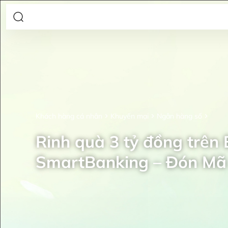
Khách hàng cá nhân
Khuyến mại
Ngân hàng số
Rinh quà 3 tỷ đồng trên
SmartBanking – Đón Mã