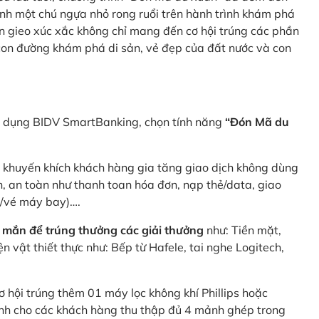
nh một chú ngựa nhỏ rong ruổi trên hành trình khám phá
n gieo xúc xắc không chỉ mang đến cơ hội trúng các phần
 con đường khám phá di sản, vẻ đẹp của đất nước và con
ng dụng BIDV SmartBanking, chọn tính năng
“Đón Mã du
p khuyến khích khách hàng gia tăng giao dịch không dùng
h, an toàn như thanh toan hóa đơn, nạp thẻ/data, giao
e/vé máy bay)….
 mắn để trúng thưởng các giải thưởng
như: Tiền mặt,
 vật thiết thực như: Bếp từ Hafele, tai nghe Logitech,
ơ hội trúng thêm 01 máy lọc không khí Phillips hoặc
dành cho các khách hàng thu thập đủ 4 mảnh ghép trong