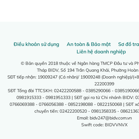
Điều khoản sử dụng
An toàn & Bảo mật
Sơ đồ tr
Liên hệ doanh nghiệp
© Bản quyền 2018 thuộc về Ngân hàng TMCP Đầu tư và Phá
Tháp BIDV, Số 194 Trần Quang Khải, Phường Hoàn
SĐT tiếp nhận: 19009247 (Cá nhân)/ 19009248 (Doanh nghiệp)/(+8
22200399
SĐT Tổng đài TTCSKH: 02422200588 - 0385290066 - 0385190066
0981915333 - 0981951333 | SĐT gọi ra từ Chi nhánh BIDV: 
0766069388 - 0766056388 - 0852198088 - 0822150068 | SĐT xác 
chuyển tiền: 02422200520 - 0981358335 - 0862136
Email:
bidv247@bidv.com.vn
Swift code: BIDVVNVX