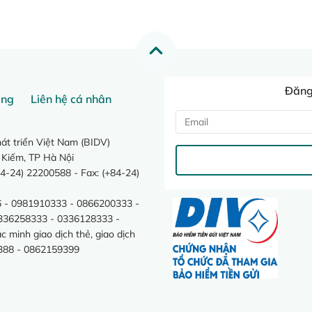
Đăng 
ang
Liên hệ cá nhân
t triển Việt Nam (BIDV)
 Kiếm, TP Hà Nội
4-24) 22200588 - Fax: (+84-24)
 - 0981910333 - 0866200333 -
0336258333 - 0336128333 -
minh giao dịch thẻ, giao dịch
388 - 0862159399