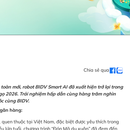
Chia sẻ qua
oàn mới, robot BIDV Smart AI đã xuất hiện trở lại trong
Ngọ 2026. Trải nghiệm hấp dẫn cùng hàng trăm nghìn
lộc cùng BIDV.
 ngân hàng:
, quen thuộc tại Việt Nam, đặc biệt được yêu thích trong
iều lứa tuổi, chương trình “Đón Mã du xuân” đã đem đến