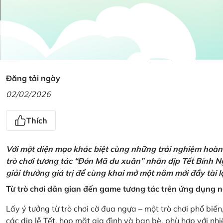
Đăng tải ngày
02/02/2026
Thích
Với một diện mạo khác biệt cùng những trải nghiệm hoàn t
trò chơi tương tác “Đón Mã du xuân” nhân dịp Tết Bính 
giải thưởng giá trị để cùng khai mở một năm mới đầy tài 
Từ trò chơi dân gian đến game tương tác trên ứng dụng
Lấy ý tưởng từ trò chơi cờ đua ngựa – một trò chơi phổ biến
các dịp lễ Tết, họp mặt gia đình và bạn bè, phù hợp với nh