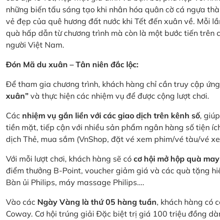
những biến tấu sáng tạo khi nhân hóa quân cờ cá ngựa thà
vẻ đẹp của quê hương đất nước khi Tết đến xuân về. Mỗi lầ
quà hấp dẫn từ chương trình mà còn là một bước tiến trên
người Việt Nam.
Đón Mã du xuân – Tân niên đắc lộc:
Để tham gia chương trình, khách hàng chỉ cần truy cập ứ
xuân”
và thực hiện các nhiệm vụ để được cộng lượt chơi.
Các
nhiệm vụ gắn liền với các giao dịch trên kênh số
, giú
tiền mặt, tiếp cận với nhiều sản phẩm ngân hàng số tiện íc
dịch Thẻ, mua sắm (VnShop, đặt vé xem phim/vé tàu/vé x
Với mỗi lượt chơi, khách hàng sẽ có
cơ hội mở hộp quà may
điểm thưởng B-Point, voucher giảm giá và các quà tặng hiện
Bàn ủi Philips, máy massage Philips….
Vào các
Ngày Vàng là thứ 05 hàng tuần
, khách hàng có c
Coway. Cơ hội trúng giải Đặc biệt trị giá 100 triệu đồng 