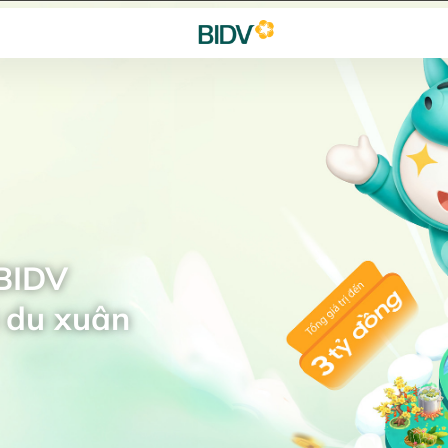
 BIDV
 du xuân