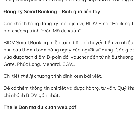
Đăng ký SmartBanking – Rinh quà liền tay
Các khách hàng đăng ký mới dịch vụ BIDV SmartBanking tr
gia chương trình “Đón Mã du xuân”.
BIDV SmartBanking miễn toàn bộ phí chuyển tiền và nhiều lo
nhu cầu thanh toán hàng ngày của người sử dụng. Các giao
vừa được tích điểm B-poin đổi voucher đến từ nhiều thương
Gate, Phúc Long, Menard, CGV…..
Chi tiết
thể lệ
chương trình đính kèm bài viết.
Để có thêm thông tin chi tiết và được hỗ trợ, tư vấn, Quý 
chi nhánh BIDV gần nhất.
The le Don ma du xuan web.pdf