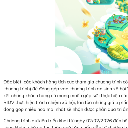
Đặc biệt, các khách hàng tích cực tham gia chương trình có 
chương trình) để đóng góp vào chương trình an sinh xã hộ
kết những khách hàng có mong muốn góp sức thực hiện các 
BIDV thực hiện trách nhiệm xã hội, lan tỏa những giá trị s
đóng góp nhiều hoa mai nhất sẽ nhận được phần quà tri ân 
Chương trình dự kiến triển khai từ ngày 02/02/2026 đến 
cùng khám phá và thu thập quà tặng hấp dẫn từ chương tr