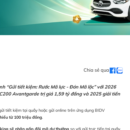
Chia sẻ qua
h “Gửi tiết kiệm: Rước Mã lực - Đón Mã lộc” với 2026
C200 Avantgarde trị giá 1,59 tỷ đồng và 2025 giải tiền
ửi tiết kiệm tại quầy hoặc gửi online trên ứng dụng BIDV
thiểu từ 100 triệu đồng
.
nking sẽ nhận gấp đôi mã dự thưởng
so với gửi trực tiếp tại quầy,