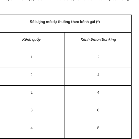
Số lượng mã dự thưởng theo kênh gửi (*)
Kênh quầy
Kênh SmartBanking
1
2
2
4
2
4
3
6
4
8