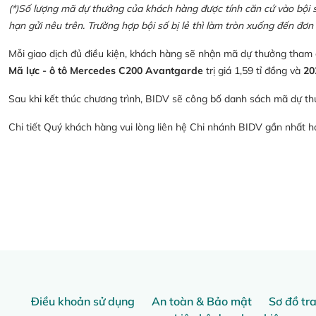
(*)Số lượng mã dự thưởng của khách hàng được tính căn cứ vào bội số 
hạn gửi nêu trên. Trường hợp bội số bị lẻ thì làm tròn xuống đến đơn 
Mỗi giao dịch đủ điều kiện, khách hàng sẽ nhận mã dự thưởng tham
Mã lực - ô tô Mercedes C200 Avantgarde
trị giá 1,59 tỉ đồng và
20
Sau khi kết thúc chương trình, BIDV sẽ công bố danh sách mã dự th
Chi tiết Quý khách hàng vui lòng liên hệ Chi nhánh BIDV gần nhất 
Điều khoản sử dụng
An toàn & Bảo mật
Sơ đồ tr