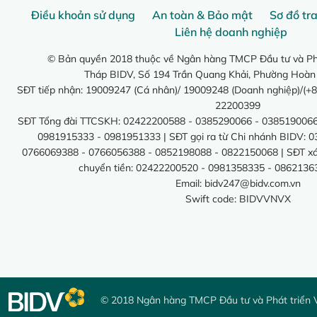
Điều khoản sử dụng
An toàn & Bảo mật
Sơ đồ tr
Liên hệ doanh nghiệp
© Bản quyền 2018 thuộc về Ngân hàng TMCP Đầu tư và Phá
Tháp BIDV, Số 194 Trần Quang Khải, Phường Hoàn
SĐT tiếp nhận: 19009247 (Cá nhân)/ 19009248 (Doanh nghiệp)/(+8
22200399
SĐT Tổng đài TTCSKH: 02422200588 - 0385290066 - 0385190066
0981915333 - 0981951333 | SĐT gọi ra từ Chi nhánh BIDV: 
0766069388 - 0766056388 - 0852198088 - 0822150068 | SĐT xác 
chuyển tiền: 02422200520 - 0981358335 - 0862136
Email:
bidv247@bidv.com.vn
Swift code: BIDVVNVX
© 2018 Ngân hàng TMCP Đầu tư và Phát triển 