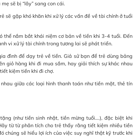
 mẹ sẽ bị “lây” sang con cái.
rẻ sẽ gặp khó khăn khi xử lý các vấn đề về tài chính ở tuổi
 thể nắm bắt khái niệm cơ bản về tiền khi 3-4 tuổi. Đến
 vi xử lý tài chính trong tương lai sẽ phát triển.
a đình để dạy trẻ về tiền. Giả sử bạn để trẻ dùng bảng
ên giỏ hàng khi đi mua sắm, hay giải thích sự khác nhau
ết kiệm tiền khi đi chợ.
nhau giữa các loại hình thanh toán như tiền mặt, thẻ tín
ặng (như tiền sinh nhật, tiền mừng tuổi….), đặc biệt khi
ãy từ từ phân tích cho trẻ thấy rằng tiết kiệm nhiều tiền
 chúng sẽ hiểu lợi ích của việc suy nghĩ thật kỹ trước khi