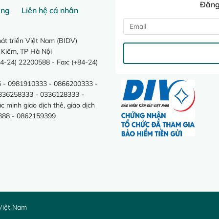
Đăng 
ang
Liên hệ cá nhân
t triển Việt Nam (BIDV)
 Kiếm, TP Hà Nội
4-24) 22200588 - Fax: (+84-24)
 - 0981910333 - 0866200333 -
0336258333 - 0336128333 -
minh giao dịch thẻ, giao dịch
388 - 0862159399
Việt Nam