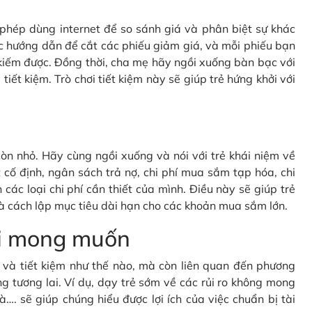
c phép dùng internet để so sánh giá và phân biệt sự khác
c hướng dẫn để cắt các phiếu giảm giá, và mỗi phiếu bạn
kiếm được. Đồng thời, cha mẹ hãy ngồi xuống bàn bạc với
tiết kiệm. Trò chơi tiết kiệm này sẽ giúp trẻ hứng khởi với
òn nhỏ. Hãy cùng ngồi xuống và nói với trẻ khái niệm về
cố định, ngân sách trả nợ, chi phí mua sắm tạp hóa, chi
 các loại chi phí cần thiết của mình. Điều này sẽ giúp trẻ
à cách lập mục tiêu dài hạn cho các khoản mua sắm lớn.
oài mong muốn
gì và tiết kiệm như thế nào, mà còn liên quan đến phương
g tương lai. Ví dụ, dạy trẻ sớm về các rủi ro không mong
à…. sẽ giúp chúng hiểu được lợi ích của việc chuẩn bị tài