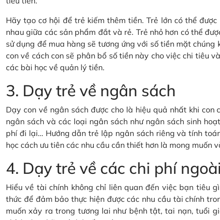
tiêu tiền.
Hãy tạo cơ hội để trẻ kiếm thêm tiền. Trẻ lớn có thể đượ
nhau giữa các sản phẩm đắt và rẻ. Trẻ nhỏ hơn có thể đượ
sử dụng để mua hàng sẽ tương ứng với số tiền mặt chúng 
con về cách con sẽ phân bổ số tiền này cho việc chi tiêu và 
các bài học về quản lý tiền.
3. Dạy trẻ về ngân sách
Dạy con về ngân sách được cho là hiệu quả nhất khi con c
ngân sách và các loại ngân sách như ngân sách sinh hoạt 
phí đi lại… Hướng dẫn trẻ lập ngân sách riêng và tính toán
học cách ưu tiên các nhu cầu cần thiết hơn là mong muốn v
4. Dạy trẻ về các chi phí ng
Hiểu về tài chính không chỉ liên quan đến việc bạn tiêu 
thức để đảm bảo thực hiện được các nhu cầu tài chính tron
muốn xảy ra trong tương lai như bệnh tật, tai nạn, tuổi gi