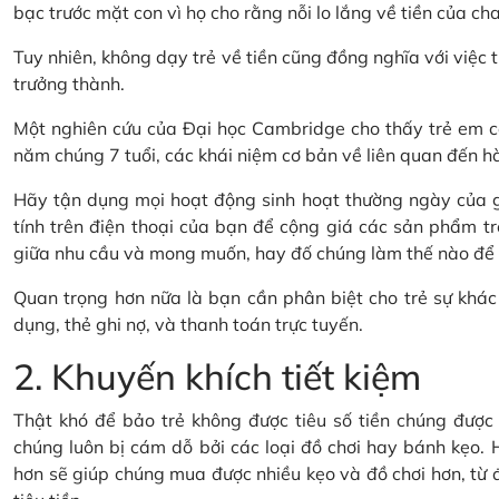
bạc trước mặt con vì họ cho rằng nỗi lo lắng về tiền của cha
Tuy nhiên, không dạy trẻ về tiền cũng đồng nghĩa với việc t
trưởng thành.
Một nghiên cứu của Đại học Cambridge cho thấy trẻ em có
năm chúng 7 tuổi, các khái niệm cơ bản về liên quan đến hành
Hãy tận dụng mọi hoạt động sinh hoạt thường ngày của gi
tính trên điện thoại của bạn để cộng giá các sản phẩm tr
giữa nhu cầu và mong muốn, hay đố chúng làm thế nào để ti
Quan trọng hơn nữa là bạn cần phân biệt cho trẻ sự khác 
dụng, thẻ ghi nợ, và thanh toán trực tuyến.
2. Khuyến khích tiết kiệm
Thật khó để bảo trẻ không được tiêu số tiền chúng được t
chúng luôn bị cám dỗ bởi các loại đồ chơi hay bánh kẹo. H
hơn sẽ giúp chúng mua được nhiều kẹo và đồ chơi hơn, từ đó