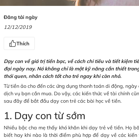
Đăng tải ngày
12/12/2019
Thích
Dạy con về giá trị tiền bạc, về cách chi tiêu và tiết kiệm 
đại ngày nay. Nó không chỉ là một kỹ năng cần thiết tro
thói quen, nhân cách tốt cho trẻ ngay khi còn nhỏ.
Từ tiền ảo cho đến các ứng dụng thanh toán di động, ngày 
dịch vụ bạn cần mua. Do vậy, các kiến thức về tài chính c
sau đây để bắt đầu dạy con trẻ các bài học về tiền.
1. Dạy con từ sớm
Nhiều bậc cha mẹ thấy khó khăn khi dạy trẻ về tiền. Họ bă
biết hay khi nào là thời điểm phù hợp để dạy về các kiến