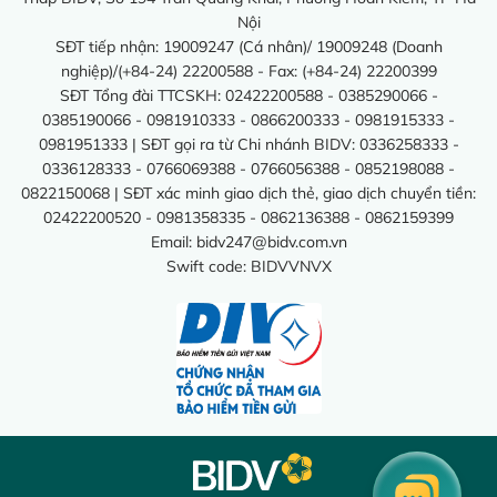
Nội
SĐT tiếp nhận: 19009247 (Cá nhân)/ 19009248 (Doanh
nghiệp)/(+84-24) 22200588 - Fax: (+84-24) 22200399
SĐT Tổng đài TTCSKH: 02422200588 - 0385290066 -
0385190066 - 0981910333 - 0866200333 - 0981915333 -
0981951333 | SĐT gọi ra từ Chi nhánh BIDV: 0336258333 -
0336128333 - 0766069388 - 0766056388 - 0852198088 -
0822150068 | SĐT xác minh giao dịch thẻ, giao dịch chuyển tiền:
02422200520 - 0981358335 - 0862136388 - 0862159399
Email:
bidv247@bidv.com.vn
Swift code: BIDVVNVX