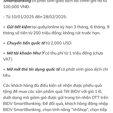
SmartBanking
có phát sinh giao dịch tài chính ghi nợ từ
100,000 VNĐ.
- Từ 10/01/2025 đến 28/02/2025:
+
Gửi tiết kiệm
tại quầy/online kỳ hạn 3 tháng, 6 tháng, 9
tháng số tiền từ 200 triệu đồng; không rút trước hạn.
+
Chuyển tiền quốc tế
từ 2,000 USD.
+
Mở tài khoản Như Ý
có thu phí từ 1 triệu đồng (chưa
VAT)
+
Mở mới thẻ tín dụng quốc tế
có phát sinh giao dịch chi
tiêu.
Các khách hàng đủ điều kiện sẽ nhận được phiếu quà
tặng để mua các sản phẩm quà Tết BIDV với giá 1 Đ,
dưới dạng mã giảm giá được gửi trong tin nhắn OTT trên
BIDV SmartBanking. Để đối quà, khách hàng đăng nhập
BIDV SmartBanking, chọn tính năng “VnShop”, chọn tiếp