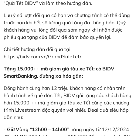
“Quà Tết BIDV” và làm theo hướng dẫn.
Lưu ý số lượt đổi quà có hạn và chương trình có thể dừng
trước hạn khi hết số lượng quà tặng đã thông báo. Quý
khách hàng vui lòng đổi quà sớm ngay khi nhận được
phiếu quà tặng của BIDV để đảm bảo quyền lợi.
Chi tiết hướng dẫn đổi quà tại
https://bidv.com.vn/GrandSaleTet/
Tặng 15.000++ mã giảm giá tàu xe Tết: có BIDV
SmartBanking, đường xa hóa gần:
Đồng hành cùng hơn 12 triệu khách hàng cá nhân trên
hành trình về quê đón Tết, BIDV gửi tặng các khách hàng
hơn 15.000 ++ mã giảm giá tàu xe Tết cùng các chương
trình Livestream độc quyền với nhiều Deal quà siêu hấp
dẫn như:
-
Giờ Vàng “12h00 – 14h00”
hàng ngày từ 12/12/2024