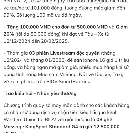
đến 31/12/2024: tặng ngay 100.000 đồng/giao dịch đặt
vé tàu/xe từ 101.000 đồng, tương đương mức giảm đến
99%. Số lượng 100 mã ưu đãi/ngày.
-
Tặng 100.000 VND cho đơn từ 500.000 VND
và
Giảm
20%
(tối đa 50.000 đồng) khi đặt vé Tàu – Xe từ
12/12/2024 đến 28/02/2025.
- Tham gia
03 phiên Livestream độc quyền
(tháng
12/2024 và tháng 01/2025) để săn Iphone 16 giá 1 triệu
đồng, và hàng ngàn mã giảm giá, phiếu mua hàng khi sử
dụng tính năng Mua sắm VnShop, Đặt vé tàu, xe, Taxi,
vé xem phim… trên BIDV SmartBanking.
Trao kiều hối – Nhận yêu thương
Chương trình quay số may mắn dành cho các khách hàng
cá nhân sử dụng dịch vụ nhận tiền kiều hối qua kênh
Western Union tại BIDV với giải thưởng là
08 ghế
Massage KingSport Standard G4 trị giá 12,500,000