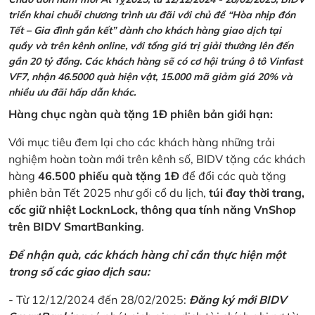
triển khai chuỗi chương trình ưu đãi với chủ đề “Hòa nhịp đón
Tết – Gia đình gắn kết” dành cho khách hàng giao dịch tại
quầy và trên kênh online, với tổng giá trị giải thưởng lên đến
gần 20 tỷ đồng. Các khách hàng sẽ có cơ hội trúng ô tô Vinfast
VF7, nhận 46.5000 quà hiện vật, 15.000 mã giảm giá 20% và
nhiều ưu đãi hấp dẫn khác.
Hàng chục ngàn quà tặng 1Đ phiên bản giới hạn:
Với mục tiêu đem lại cho các khách hàng những trải
nghiệm hoàn toàn mới trên kênh số, BIDV tặng các khách
hàng
46.500 phiếu quà tặng 1Đ
để đổi các quà tặng
phiên bản Tết 2025 như gối cổ du lịch,
túi đay thời trang,
cốc giữ nhiệt LocknLock, thông qua tính năng VnShop
trên BIDV SmartBanking
.
Để nhận quà, các khách hàng chỉ cần thực hiện một
trong số các giao dịch sau:
- Từ 12/12/2024 đến 28/02/2025:
Đăng ký mới BIDV