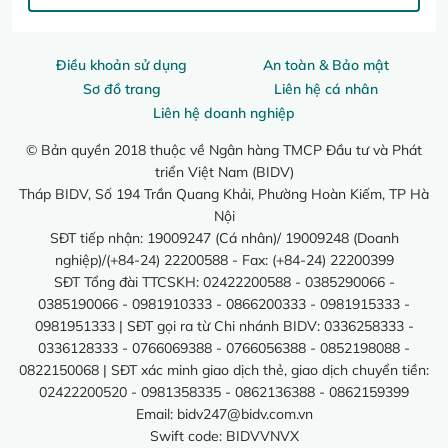
Điều khoản sử dụng
An toàn & Bảo mật
Sơ đồ trang
Liên hệ cá nhân
Liên hệ doanh nghiệp
© Bản quyền 2018 thuộc về Ngân hàng TMCP Đầu tư và Phát
triển Việt Nam (BIDV)
Tháp BIDV, Số 194 Trần Quang Khải, Phường Hoàn Kiếm, TP Hà
Nội
SĐT tiếp nhận: 19009247 (Cá nhân)/ 19009248 (Doanh
nghiệp)/(+84-24) 22200588 - Fax: (+84-24) 22200399
SĐT Tổng đài TTCSKH: 02422200588 - 0385290066 -
0385190066 - 0981910333 - 0866200333 - 0981915333 -
0981951333 | SĐT gọi ra từ Chi nhánh BIDV: 0336258333 -
0336128333 - 0766069388 - 0766056388 - 0852198088 -
0822150068 | SĐT xác minh giao dịch thẻ, giao dịch chuyển tiền:
02422200520 - 0981358335 - 0862136388 - 0862159399
Email:
bidv247@bidv.com.vn
Swift code: BIDVVNVX