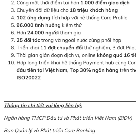
Cùng một thời điểm tại hơn
1.000 điểm giao dịch
Chuyển đổi dữ liệu cho
18 triệu khách hàng
102 ứng dụng
tích hợp với hệ thống Core Profile
96.000 tình huống
kiểm thử
Hơn
24.000 người
tham gia
25 đối tác
trong và ngoài nước cùng phối hợp
Triển khai 1
1 đợt chuyển đổi
thử nghiệm, 3 đợt Pilot 
Thời gian gián đoạn dịch vụ online
không quá 16 tiế
Hợp long triển khai hệ thống Payment hub cùng Core 
đầu tiên tại Việt Nam
, T
op 30% ngân hàng
trên thế 
ISO20022
Thông tin chi tiết vui lòng liên hệ:
Ngân hàng TMCP Đầu tư và Phát triển Việt Nam (BIDV)
Ban Quản lý và Phát triển Core Banking