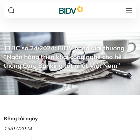
TTBC số 24/2024: BIDV nhận giải thưởng
“Ngân hàng triển khai công nghệ cho hệ
thống Core Banking tốt nhất Việt Nam”
Đăng tải ngày
19/07/2024