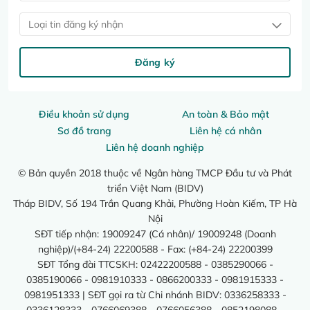
Loại tin đăng ký nhận
Đăng ký
Điều khoản sử dụng
An toàn & Bảo mật
Sơ đồ trang
Liên hệ cá nhân
Liên hệ doanh nghiệp
© Bản quyền 2018 thuộc về Ngân hàng TMCP Đầu tư và Phát
triển Việt Nam (BIDV)
Tháp BIDV, Số 194 Trần Quang Khải, Phường Hoàn Kiếm, TP Hà
Nội
SĐT tiếp nhận: 19009247 (Cá nhân)/ 19009248 (Doanh
nghiệp)/(+84-24) 22200588 - Fax: (+84-24) 22200399
SĐT Tổng đài TTCSKH: 02422200588 - 0385290066 -
0385190066 - 0981910333 - 0866200333 - 0981915333 -
0981951333 | SĐT gọi ra từ Chi nhánh BIDV: 0336258333 -
0336128333 - 0766069388 - 0766056388 - 0852198088 -