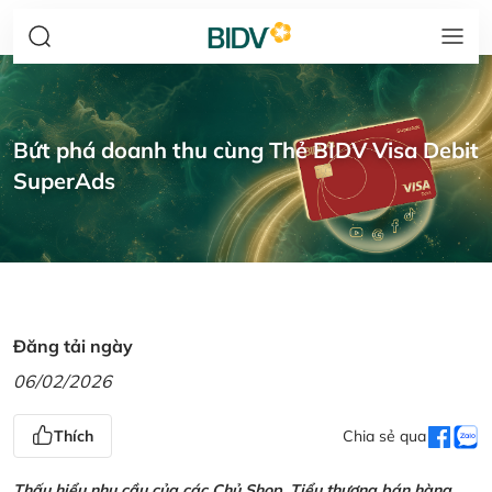
Bứt phá doanh thu cùng Thẻ BIDV Visa Debit
SuperAds
Đăng tải ngày
06/02/2026
Thích
Chia sẻ qua
Thấu hiểu nhu cầu của các Chủ Shop, Tiểu thương bán hàng