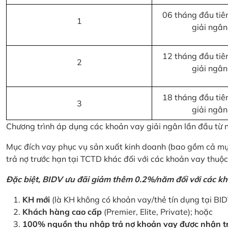
06 tháng đầu tiên
1
giải ngân
12 tháng đầu tiên
2
giải ngân
18 tháng đầu tiên
3
giải ngân
Chương trình áp dụng các khoản vay giải ngân lần đầu từ
Mục đích vay phục vụ sản xuất kinh doanh (bao gồm cả mục
trả nợ trước hạn tại TCTD khác đối với các khoản vay thuộc
Đặc biệt, BIDV ưu đãi giảm thêm 0.2%/năm đối với các kh
KH mới
(là KH không có khoản vay/thẻ tín dụng tại BI
Khách hàng cao cấp
(Premier, Elite, Private); hoặc
100% nguồn thu nhập trả nợ khoản vay được nhận tr