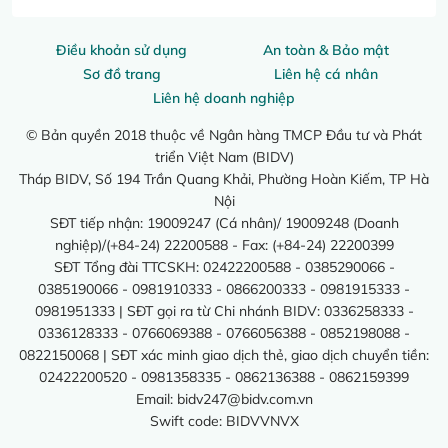
Điều khoản sử dụng
An toàn & Bảo mật
Sơ đồ trang
Liên hệ cá nhân
Liên hệ doanh nghiệp
© Bản quyền 2018 thuộc về Ngân hàng TMCP Đầu tư và Phát
triển Việt Nam (BIDV)
Tháp BIDV, Số 194 Trần Quang Khải, Phường Hoàn Kiếm, TP Hà
Nội
SĐT tiếp nhận: 19009247 (Cá nhân)/ 19009248 (Doanh
nghiệp)/(+84-24) 22200588 - Fax: (+84-24) 22200399
SĐT Tổng đài TTCSKH: 02422200588 - 0385290066 -
0385190066 - 0981910333 - 0866200333 - 0981915333 -
0981951333 | SĐT gọi ra từ Chi nhánh BIDV: 0336258333 -
0336128333 - 0766069388 - 0766056388 - 0852198088 -
0822150068 | SĐT xác minh giao dịch thẻ, giao dịch chuyển tiền:
02422200520 - 0981358335 - 0862136388 - 0862159399
Email:
bidv247@bidv.com.vn
Swift code: BIDVVNVX