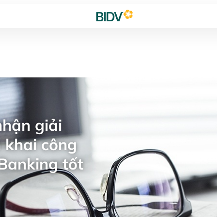
hận giải
 khai công
Banking tốt