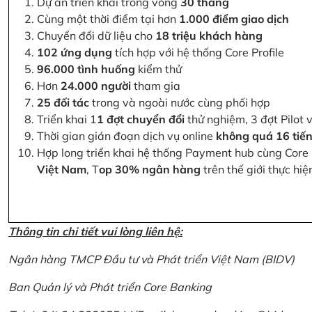
Dự án triển khai trong vòng
30 tháng
Cùng một thời điểm tại hơn
1.000 điểm giao dịch
Chuyển đổi dữ liệu cho
18 triệu khách hàng
102 ứng dụng
tích hợp với hệ thống Core Profile
96.000 tình huống
kiểm thử
Hơn
24.000 người
tham gia
25 đối tác
trong và ngoài nước cùng phối hợp
Triển khai 1
1 đợt chuyển đổi
thử nghiệm, 3 đợt Pilot 
Thời gian gián đoạn dịch vụ online
không quá 16 tiế
Hợp long triển khai hệ thống Payment hub cùng Core 
Việt Nam
, T
op 30% ngân hàng
trên thế giới thực hi
Thông tin chi tiết vui lòng liên hệ:
Ngân hàng TMCP Đầu tư và Phát triển Việt Nam (BIDV)
Ban Quản lý và Phát triển Core Banking