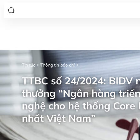
Tin tức
Thông tin báo chí
TTBC số 24/2024: BIDV n
thưởng “Ngân hàng triển
nghệ cho hệ thống Core 
nhất Việt Nam”