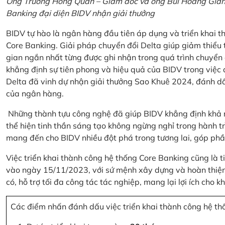
Ông Trương Hồng Quân – Giám đốc và ông Bùi Hoàng Giang
Banking đại diện BIDV nhận giải thưởng
BIDV tự hào là ngân hàng đầu tiên áp dụng và triển khai 
Core Banking. Giải pháp chuyển đổi Delta giúp giảm thiểu t
gian ngắn nhất từng được ghi nhận trong quá trình chuyển
khẳng định sự tiên phong và hiệu quả của BIDV trong việc
Delta đã vinh dự nhận giải thưởng Sao Khuê 2024, đánh dấ
của ngân hàng.
Những thành tựu công nghệ đã giúp BIDV khẳng định khả nă
thể hiện tinh thần sáng tạo không ngừng nghỉ trong hành tr
mang đến cho BIDV nhiều đột phá trong tương lai, góp phầ
Việc triển khai thành công hệ thống Core Banking cũng là 
vào ngày 15/11/2023, với sứ mệnh xây dựng và hoàn thiện 
có, hỗ trợ tối đa công tác tác nghiệp, mang lại lợi ích cho
Các điểm nhấn đánh dấu việc triển khai thành công hệ th