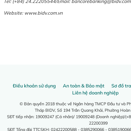
Tel: (+84) 24.22205544/Email: bancorebanking@bidv.com
Website:
www.bidv.com.vn
Điều khoản sử dụng
An toàn & Bảo mật
Sơ đồ tr
Liên hệ doanh nghiệp
© Bản quyền 2018 thuộc về Ngân hàng TMCP Đầu tư và Phá
Tháp BIDV, Số 194 Trần Quang Khải, Phường Hoàn
SĐT tiếp nhận: 19009247 (Cá nhân)/ 19009248 (Doanh nghiệp)/(+8
22200399
SĐT Tổng đài TTCSKH: 02422200588 - 0385290066 - 0385190066