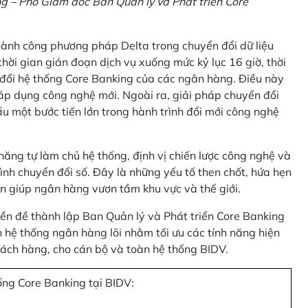
 – Phó Giám đốc Ban Quản lý và Phát triển Core
thành công phương pháp Delta trong chuyển đổi dữ liệu
hời gian gián đoạn dịch vụ xuống mức kỷ lục 16 giờ, thời
 đổi hệ thống Core Banking của các ngân hàng. Điều này
 áp dụng công nghệ mới. Ngoài ra, giải pháp chuyển đổi
u một bước tiến lớn trong hành trình đổi mới công nghệ
ng tự làm chủ hệ thống, định vị chiến lược công nghệ và
ình chuyển đổi số. Đây là những yếu tố then chốt, hứa hẹn
n giúp ngân hàng vươn tầm khu vực và thế giới.
tiền đề thành lập Ban Quản lý và Phát triển Core Banking
hệ thống ngân hàng lõi nhằm tối ưu các tính năng hiện
 khách hàng, cho cán bộ và toàn hệ thống BIDV.
ống Core Banking tại BIDV: