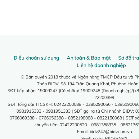
Điều khoản sử dụng
An toàn & Bảo mật
Sơ đồ tr
Liên hệ doanh nghiệp
© Bản quyền 2018 thuộc về Ngân hàng TMCP Đầu tư và Phá
Tháp BIDV, Số 194 Trần Quang Khải, Phường Hoàn
SĐT tiếp nhận: 19009247 (Cá nhân)/ 19009248 (Doanh nghiệp)/(+8
22200399
SĐT Tổng đài TTCSKH: 02422200588 - 0385290066 - 0385190066
0981915333 - 0981951333 | SĐT gọi ra từ Chi nhánh BIDV: 
0766069388 - 0766056388 - 0852198088 - 0822150068 | SĐT xác 
chuyển tiền: 02422200520 - 0981358335 - 0862136
Email:
bidv247@bidv.com.vn
Swift code: BIDVVNVX