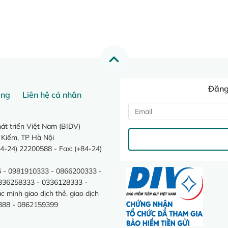
Đăng 
ang
Liên hệ cá nhân
t triển Việt Nam (BIDV)
 Kiếm, TP Hà Nội
4-24) 22200588 - Fax: (+84-24)
 - 0981910333 - 0866200333 -
0336258333 - 0336128333 -
minh giao dịch thẻ, giao dịch
388 - 0862159399