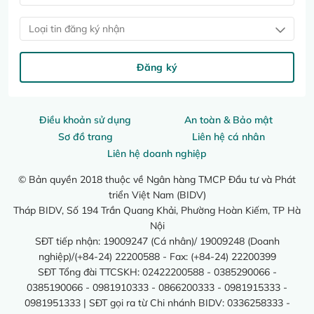
Loại tin đăng ký nhận
Đăng ký
Điều khoản sử dụng
An toàn & Bảo mật
Sơ đồ trang
Liên hệ cá nhân
Liên hệ doanh nghiệp
© Bản quyền 2018 thuộc về Ngân hàng TMCP Đầu tư và Phát
triển Việt Nam (BIDV)
Tháp BIDV, Số 194 Trần Quang Khải, Phường Hoàn Kiếm, TP Hà
Nội
SĐT tiếp nhận: 19009247 (Cá nhân)/ 19009248 (Doanh
nghiệp)/(+84-24) 22200588 - Fax: (+84-24) 22200399
SĐT Tổng đài TTCSKH: 02422200588 - 0385290066 -
0385190066 - 0981910333 - 0866200333 - 0981915333 -
0981951333 | SĐT gọi ra từ Chi nhánh BIDV: 0336258333 -