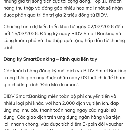
những giá trị sống tích cực tới cộng đồng. Top 10 khách
hàng thu thập và đóng góp nhiều hoa mai nhất sẽ nhận
được phần quà tri ân trị giá 2 triệu đồng từ BIDV.
Chương trình dự kiến triển khai từ ngày 02/02/2026 đến
hết 15/03/2026. Đăng ký ngay BIDV SmartBanking và
cùng khám phá và thu thập quà tặng hấp dẫn từ chương
trình.
Đăng ký SmartBanking – Rinh quà liền tay
Các khách hàng đăng ký mới dịch vụ BIDV SmartBanking
trong thời gian này được nhận ngay 03 lượt chơi để tham
gia chương trình “Đón Mã du xuân”.
BIDV SmartBanking miễn toàn bộ phí chuyển tiền và
nhiều loại phí khác, với hơn 2.000 dịch vụ tiện ích, đáp
ứng mọi nhu cầu thanh toán hàng ngày của người sử
dụng. Các giao dịch trên ứng dụng ngân hàng vừa tiện
lợi, nhanh chóng, vừa được tích điểm B-poin đổi voucher