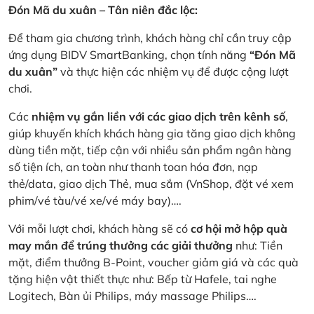
Đón Mã du xuân – Tân niên đắc lộc:
Để tham gia chương trình, khách hàng chỉ cần truy cập
ứng dụng BIDV SmartBanking, chọn tính năng
“Đón Mã
du xuân”
và thực hiện các nhiệm vụ để được cộng lượt
chơi.
Các
nhiệm vụ gắn liền với các giao dịch trên kênh số
,
giúp khuyến khích khách hàng gia tăng giao dịch không
dùng tiền mặt, tiếp cận với nhiều sản phẩm ngân hàng
số tiện ích, an toàn như thanh toan hóa đơn, nạp
thẻ/data, giao dịch Thẻ, mua sắm (VnShop, đặt vé xem
phim/vé tàu/vé xe/vé máy bay)….
Với mỗi lượt chơi, khách hàng sẽ có
cơ hội mở hộp quà
may mắn để trúng thưởng các giải thưởng
như: Tiền
mặt, điểm thưởng B-Point, voucher giảm giá và các quà
tặng hiện vật thiết thực như: Bếp từ Hafele, tai nghe
Logitech, Bàn ủi Philips, máy massage Philips….