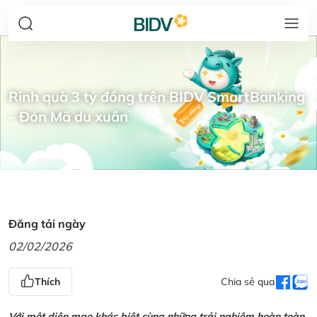
Rinh quà 3 tỷ đồng trên BIDV SmartBanking
– Đón Mã du xuân
Đăng tải ngày
02/02/2026
Thích
Chia sẻ qua
Với một diện mạo khác biệt cùng những trải nghiệm hoàn toàn