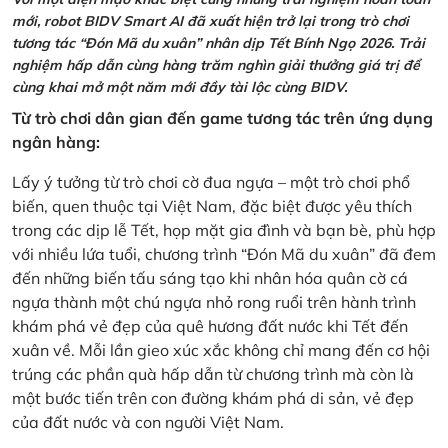
mới, robot BIDV Smart AI đã xuất hiện trở lại trong trò chơi
tương tác “Đón Mã du xuân” nhân dịp Tết Bính Ngọ 2026. Trải
nghiệm hấp dẫn cùng hàng trăm nghìn giải thưởng giá trị để
cùng khai mở một năm mới đầy tài lộc cùng BIDV.
Từ trò chơi dân gian đến game tương tác trên ứng dụng
ngân hàng:
Lấy ý tưởng từ trò chơi cờ đua ngựa – một trò chơi phổ
biến, quen thuộc tại Việt Nam, đặc biệt được yêu thích
trong các dịp lễ Tết, họp mặt gia đình và bạn bè, phù hợp
với nhiều lứa tuổi, chương trình “Đón Mã du xuân” đã đem
đến những biến tấu sáng tạo khi nhân hóa quân cờ cá
ngựa thành một chú ngựa nhỏ rong ruổi trên hành trình
khám phá vẻ đẹp của quê hương đất nước khi Tết đến
xuân về. Mỗi lần gieo xúc xắc không chỉ mang đến cơ hội
trúng các phần quà hấp dẫn từ chương trình mà còn là
một bước tiến trên con đường khám phá di sản, vẻ đẹp
của đất nước và con người Việt Nam.