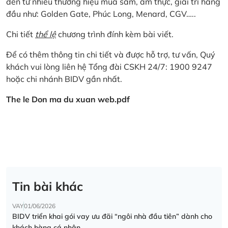
đến từ nhiều thương hiệu mua sắm, ẩm thực, giải trí hàng
đầu như: Golden Gate, Phúc Long, Menard, CGV…..
Chi tiết
thể lệ
chương trình đính kèm bài viết.
Để có thêm thông tin chi tiết và được hỗ trợ, tư vấn, Quý
khách vui lòng liên hệ Tổng đài CSKH 24/7: 1900 9247
hoặc chi nhánh BIDV gần nhất.
The le Don ma du xuan web.pdf
Tin bài khác
VAY
01/06/2026
BIDV triển khai gói vay ưu đãi “ngôi nhà đầu tiên” dành cho
khách hàng cá nhân