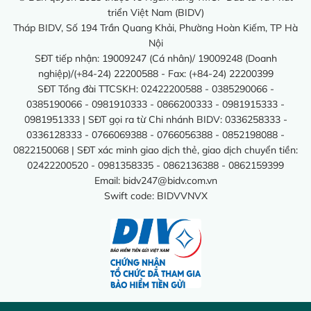
triển Việt Nam (BIDV)
Tháp BIDV, Số 194 Trần Quang Khải, Phường Hoàn Kiếm, TP Hà
Nội
SĐT tiếp nhận: 19009247 (Cá nhân)/ 19009248 (Doanh
nghiệp)/(+84-24) 22200588 - Fax: (+84-24) 22200399
SĐT Tổng đài TTCSKH: 02422200588 - 0385290066 -
0385190066 - 0981910333 - 0866200333 - 0981915333 -
0981951333 | SĐT gọi ra từ Chi nhánh BIDV: 0336258333 -
0336128333 - 0766069388 - 0766056388 - 0852198088 -
0822150068 | SĐT xác minh giao dịch thẻ, giao dịch chuyển tiền:
02422200520 - 0981358335 - 0862136388 - 0862159399
Email:
bidv247@bidv.com.vn
Swift code: BIDVVNVX