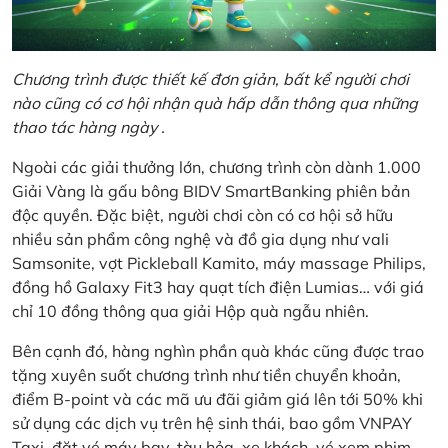
Chương trình được thiết kế đơn giản, bất kể người chơi
nào cũng có cơ hội nhận quà hấp dẫn thông qua những
thao tác hàng ngày .
Ngoài các giải thưởng lớn, chương trình còn dành 1.000
Giải Vàng là gấu bông BIDV SmartBanking phiên bản
độc quyền. Đặc biệt, người chơi còn có cơ hội sở hữu
nhiều sản phẩm công nghệ và đồ gia dụng như vali
Samsonite, vợt Pickleball Kamito, máy massage Philips,
đồng hồ Galaxy Fit3 hay quạt tích điện Lumias… với giá
chỉ 10 đồng thông qua giải Hộp quà ngẫu nhiên.
Bên cạnh đó, hàng nghìn phần quà khác cũng được trao
tặng xuyên suốt chương trình như tiền chuyển khoản,
điểm B-point và các mã ưu đãi giảm giá lên tới 50% khi
sử dụng các dịch vụ trên hệ sinh thái, bao gồm VNPAY
Taxi, đặt vé máy bay, tàu hỏa, xe khách, vé xem phim,