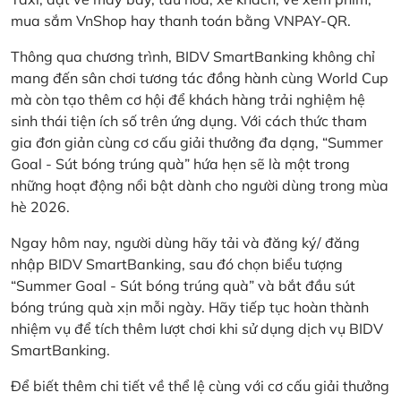
mua sắm VnShop hay thanh toán bằng VNPAY-QR.
Thông qua chương trình, BIDV SmartBanking không chỉ
mang đến sân chơi tương tác đồng hành cùng World Cup
mà còn tạo thêm cơ hội để khách hàng trải nghiệm hệ
sinh thái tiện ích số trên ứng dụng. Với cách thức tham
gia đơn giản cùng cơ cấu giải thưởng đa dạng, “Summer
Goal - Sút bóng trúng quà” hứa hẹn sẽ là một trong
những hoạt động nổi bật dành cho người dùng trong mùa
hè 2026.
Ngay hôm nay, người dùng hãy tải và đăng ký/ đăng
nhập BIDV SmartBanking, sau đó chọn biểu tượng
“Summer Goal - Sút bóng trúng quà” và bắt đầu sút
bóng trúng quà xịn mỗi ngày. Hãy tiếp tục hoàn thành
nhiệm vụ để tích thêm lượt chơi khi sử dụng dịch vụ BIDV
SmartBanking.
Để biết thêm chi tiết về thể lệ cùng với cơ cấu giải thưởng