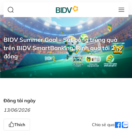
BIDV Summer Goal - Sút bóng trúng quà
trên BIDV SmartBanking, Rinh quà tới 2 tỷ
đồng
Đăng tải ngày
13/06/2026
Thích
Chia sẻ qua