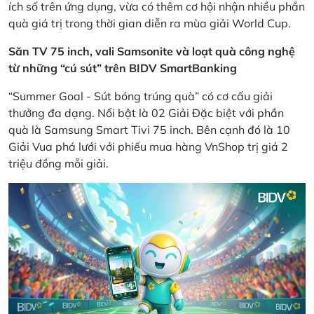
ích số trên ứng dụng, vừa có thêm cơ hội nhận nhiều phần
quà giá trị trong thời gian diễn ra mùa giải World Cup.
Săn TV 75 inch, vali Samsonite và loạt quà công nghệ
từ những “cú sút” trên BIDV SmartBanking
“Summer Goal - Sút bóng trúng quà” có cơ cấu giải
thưởng đa dạng. Nổi bật là 02 Giải Đặc biệt với phần
quà là Samsung Smart Tivi 75 inch. Bên cạnh đó là 10
Giải Vua phá lưới với phiếu mua hàng VnShop trị giá 2
triệu đồng mỗi giải.