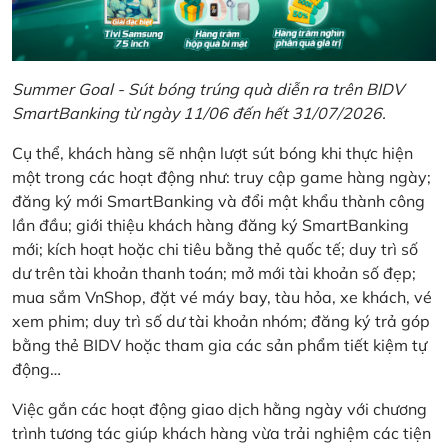
Summer Goal - Sút bóng trúng quà diễn ra trên BIDV
SmartBanking từ ngày 11/06 đến hết 31/07/2026.
Cụ thể, khách hàng sẽ nhận lượt sút bóng khi thực hiện
một trong các hoạt động như: truy cập game hàng ngày;
đăng ký mới SmartBanking và đổi mật khẩu thành công
lần đầu; giới thiệu khách hàng đăng ký SmartBanking
mới; kích hoạt hoặc chi tiêu bằng thẻ quốc tế; duy trì số
dư trên tài khoản thanh toán; mở mới tài khoản số đẹp;
mua sắm VnShop, đặt vé máy bay, tàu hỏa, xe khách, vé
xem phim; duy trì số dư tài khoản nhóm; đăng ký trả góp
bằng thẻ BIDV hoặc tham gia các sản phẩm tiết kiệm tự
động…
Việc gắn các hoạt động giao dịch hằng ngày với chương
trình tương tác giúp khách hàng vừa trải nghiệm các tiện