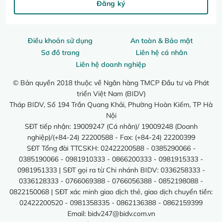
Đăng ký
Điều khoản sử dụng
An toàn & Bảo mật
Sơ đồ trang
Liên hệ cá nhân
Liên hệ doanh nghiệp
© Bản quyền 2018 thuộc về Ngân hàng TMCP Đầu tư và Phát
triển Việt Nam (BIDV)
Tháp BIDV, Số 194 Trần Quang Khải, Phường Hoàn Kiếm, TP Hà
Nội
SĐT tiếp nhận: 19009247 (Cá nhân)/ 19009248 (Doanh
nghiệp)/(+84-24) 22200588 - Fax: (+84-24) 22200399
SĐT Tổng đài TTCSKH: 02422200588 - 0385290066 -
0385190066 - 0981910333 - 0866200333 - 0981915333 -
0981951333 | SĐT gọi ra từ Chi nhánh BIDV: 0336258333 -
0336128333 - 0766069388 - 0766056388 - 0852198088 -
0822150068 | SĐT xác minh giao dịch thẻ, giao dịch chuyển tiền:
02422200520 - 0981358335 - 0862136388 - 0862159399
Email:
bidv247@bidv.com.vn