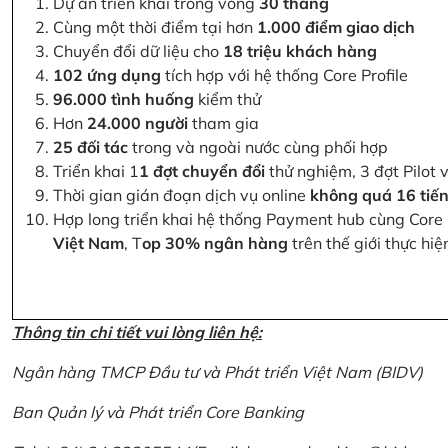
Dự án triển khai trong vòng
30 tháng
Cùng một thời điểm tại hơn
1.000 điểm giao dịch
Chuyển đổi dữ liệu cho
18 triệu khách hàng
102 ứng dụng
tích hợp với hệ thống Core Profile
96.000 tình huống
kiểm thử
Hơn
24.000 người
tham gia
25 đối tác
trong và ngoài nước cùng phối hợp
Triển khai 1
1 đợt chuyển đổi
thử nghiệm, 3 đợt Pilot 
Thời gian gián đoạn dịch vụ online
không quá 16 tiế
Hợp long triển khai hệ thống Payment hub cùng Core 
Việt Nam
, T
op 30% ngân hàng
trên thế giới thực hi
Thông tin chi tiết vui lòng liên hệ:
Ngân hàng TMCP Đầu tư và Phát triển Việt Nam (BIDV)
Ban Quản lý và Phát triển Core Banking