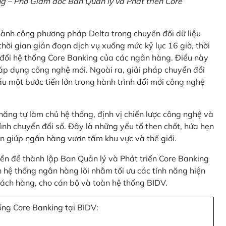
 – Phó Giám đốc Ban Quản lý và Phát triển Core
thành công phương pháp Delta trong chuyển đổi dữ liệu
hời gian gián đoạn dịch vụ xuống mức kỷ lục 16 giờ, thời
 đổi hệ thống Core Banking của các ngân hàng. Điều này
 áp dụng công nghệ mới. Ngoài ra, giải pháp chuyển đổi
u một bước tiến lớn trong hành trình đổi mới công nghệ
ng tự làm chủ hệ thống, định vị chiến lược công nghệ và
ình chuyển đổi số. Đây là những yếu tố then chốt, hứa hẹn
n giúp ngân hàng vươn tầm khu vực và thế giới.
tiền đề thành lập Ban Quản lý và Phát triển Core Banking
hệ thống ngân hàng lõi nhằm tối ưu các tính năng hiện
 khách hàng, cho cán bộ và toàn hệ thống BIDV.
ống Core Banking tại BIDV: