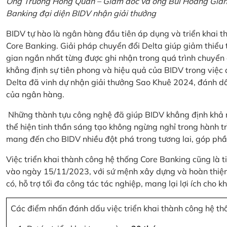
Ông Trương Hồng Quân – Giám đốc và ông Bùi Hoàng Giang
Banking đại diện BIDV nhận giải thưởng
BIDV tự hào là ngân hàng đầu tiên áp dụng và triển khai 
Core Banking. Giải pháp chuyển đổi Delta giúp giảm thiểu t
gian ngắn nhất từng được ghi nhận trong quá trình chuyển
khẳng định sự tiên phong và hiệu quả của BIDV trong việc
Delta đã vinh dự nhận giải thưởng Sao Khuê 2024, đánh dấ
của ngân hàng.
Những thành tựu công nghệ đã giúp BIDV khẳng định khả nă
thể hiện tinh thần sáng tạo không ngừng nghỉ trong hành tr
mang đến cho BIDV nhiều đột phá trong tương lai, góp phầ
Việc triển khai thành công hệ thống Core Banking cũng là 
vào ngày 15/11/2023, với sứ mệnh xây dựng và hoàn thiện 
có, hỗ trợ tối đa công tác tác nghiệp, mang lại lợi ích cho
Các điểm nhấn đánh dấu việc triển khai thành công hệ th