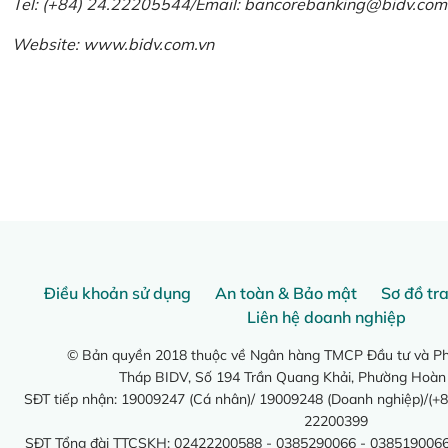
Tel: (+84) 24.22205544/Email: bancorebanking@bidv.com
Website:
www.bidv.com.vn
Điều khoản sử dụng
An toàn & Bảo mật
Sơ đồ tr
Liên hệ doanh nghiệp
© Bản quyền 2018 thuộc về Ngân hàng TMCP Đầu tư và Phá
Tháp BIDV, Số 194 Trần Quang Khải, Phường Hoàn
SĐT tiếp nhận: 19009247 (Cá nhân)/ 19009248 (Doanh nghiệp)/(+8
22200399
SĐT Tổng đài TTCSKH: 02422200588 - 0385290066 - 0385190066