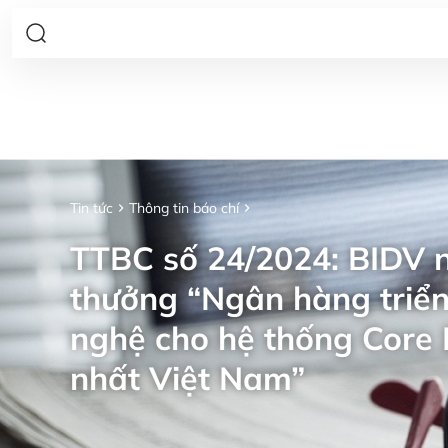
Tin tức
Thông tin báo chí
TTBC số 24/2024: BIDV n
thưởng “Ngân hàng triển
nghệ cho hệ thống Core 
nhất Việt Nam”