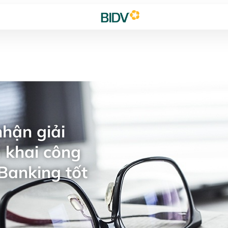
hận giải
 khai công
Banking tốt